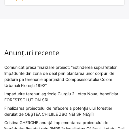
Anunțuri recente
Comunicat presa finalizare proiect: ”Extinderea suprafețelor
împădurite din zona de deal prin plantarea unor corpuri de
pădure pe terenurile aparținând Composesoratului Coloni
Urbariali Florești 1892”
Impadurire terenuri agricole Giurgiu 2 Letca Noua, beneficiar
FORESTSOLUTION SRL
Finalizarea proiectului de refacere a potențialului forestier
derulat de OBȘTEA CHILIILE ZBOINEI SPINEȘTI
Cristina GHERGHE anunță implementarea proiectului de
împădurire finanțat prin PNRR în localitatea Călărași, județul Dolj