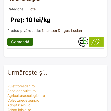
Categorie:
Fructe
Preț: 10 lei/kg
Produs și vândut de:
Nitulescu Dragos-Lucian I.I.
Comandă
Urmărește și…
Puietiforestieri.ro
Scoaladepuieti.ro
Agriculturaecologica.ro
Colectaredeseuri.ro
Adoptiicaini.ro
Adoptiipisici.ro