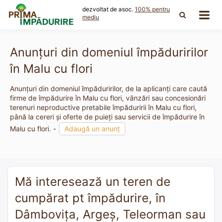
Skip
dezvoltat de asoc.
100% pentru
to
mediu
content
Anunțuri din domeniul împăduririlor
în Malu cu flori
Anunțuri din domeniul împăduririlor, de la aplicanți care caută
firme de împădurire în Malu cu flori, vânzări sau concesionări
terenuri neproductive pretabile împăduririi în Malu cu flori,
până la cereri și oferte de puieți sau servicii de împădurire în
Malu cu flori. -
Adaugă un anunț
Mă interesează un teren de
cumpărat pt împădurire, în
Dâmbovița, Argeș, Teleorman sau