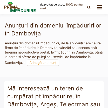
Skip
dezvoltat de asoc.
100% pentru
to
mediu
content
Anunțuri din domeniul împăduririlor
în Dambovița
Anunțuri din domeniul împăduririlor, de la aplicanți care caută
firme de împădurire în Dambovița, vânzări sau concesionări
terenuri neproductive pretabile împăduririi în Dambovița, până
la cereri și oferte de puieți sau servicii de împădurire în
Dambovița. -
Adaugă un anunț
Mă interesează un teren de
cumpărat pt împădurire, în
Dâmbovița, Argeș, Teleorman sau