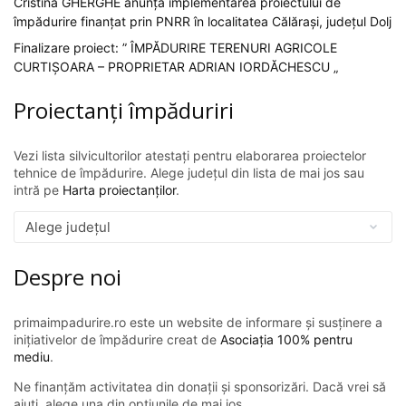
Cristina GHERGHE anunță implementarea proiectului de
împădurire finanțat prin PNRR în localitatea Călărași, județul Dolj
Finalizare proiect: ” ÎMPĂDURIRE TERENURI AGRICOLE
CURTIȘOARA – PROPRIETAR ADRIAN IORDĂCHESCU „
Proiectanți împăduriri
Vezi lista silvicultorilor atestați pentru elaborarea proiectelor
tehnice de împădurire. Alege județul din lista de mai jos sau
intră pe
Harta proiectanților
.
Despre noi
primaimpadurire.ro este un website de informare și susținere a
inițiativelor de împădurire creat de
Asociația 100% pentru
mediu
.
Ne finanțăm activitatea din donații și sponsorizări. Dacă vrei să
ajuți, alege una din opțiunile de mai jos.