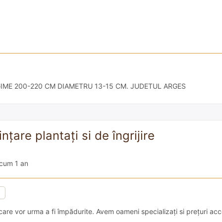
IME 200-220 CM DIAMETRU 13-15 CM. JUDETUL ARGES
nțare plantați si de îngrijire
cum 1 an
care vor urma a fi împădurite. Avem oameni specializați si prețuri acce