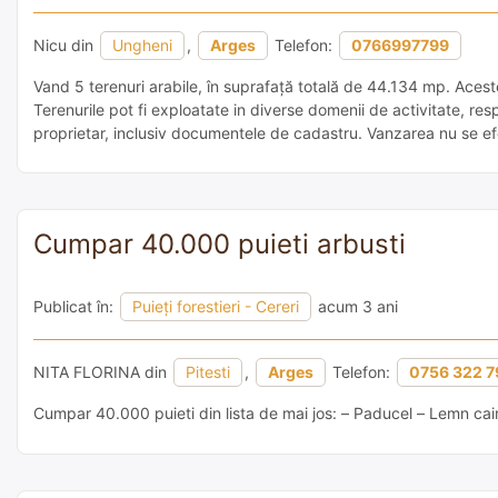
Nicu din
Ungheni
,
Arges
Telefon:
0766997799
Vand 5 terenuri arabile, în suprafață totală de 44.134 mp. Acest
Terenurile pot fi exploatate in diverse domenii de activitate, res
proprietar, inclusiv documentele de cadastru. Vanzarea nu se ef
Cumpar 40.000 puieti arbusti
Publicat în:
Puieți forestieri - Cereri
acum 3 ani
NITA FLORINA din
Pitesti
,
Arges
Telefon:
0756 322 7
Cumpar 40.000 puieti din lista de mai jos: – Paducel – Lemn cai