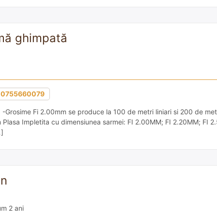
rmă ghimpată
0755660079
osime Fi 2.00mm se produce la 100 de metri liniari si 200 de metri l
cem Plasa Impletita cu dimensiunea sarmei: FI 2.00MM; FI 2.20MM; FI 2
…]
an
m 2 ani