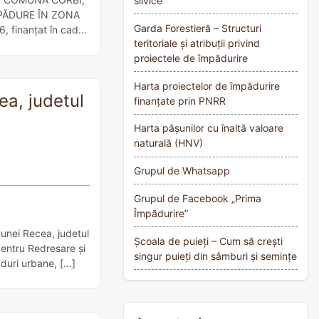
silvice
E PĂDURE ÎN ZONA
Garda Forestieră – Structuri
finanțat în cadrul
teritoriale și atribuții privind
proiectele de împădurire
Harta proiectelor de împădurire
ea, judetul
finanțate prin PNRR
Harta pășunilor cu înaltă valoare
naturală (HNV)
Grupul de Whatsapp
Grupul de Facebook „Prima
Împădurire”
munei Recea, judetul
Școala de puieți – Cum să crești
pentru Redresare și
singur puieți din sâmburi și semințe
ăduri urbane, […]