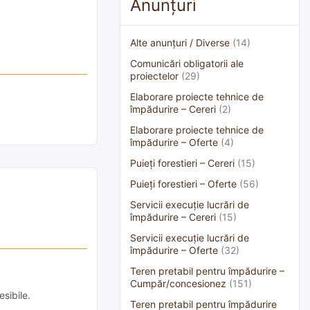
Anunțuri
Alte anunțuri / Diverse
(14)
Comunicări obligatorii ale
proiectelor
(29)
Elaborare proiecte tehnice de
împădurire – Cereri
(2)
Elaborare proiecte tehnice de
împădurire – Oferte
(4)
Puieți forestieri – Cereri
(15)
Puieți forestieri – Oferte
(56)
Servicii execuție lucrări de
împădurire – Cereri
(15)
Servicii execuție lucrări de
împădurire – Oferte
(32)
Teren pretabil pentru împădurire –
Cumpăr/concesionez
(151)
sibile.
Teren pretabil pentru împădurire