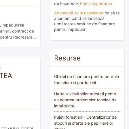
de Facebook
Prima împădurire
Abonează-te la newsletter
ca să te
anunțăm când se lansează
următoarea sesiune de finanțare
t „Impadurirea
pentru împăduriri
aniel”, contract de
 pentru Redresare
 națională de
Resurse
t
ATEA
Ghidul de finanțare pentru perdele
forestiere și garduri vii
Harta silvicultorilor atestați pentru
elaborarea proiectelor tehnice de
împădurire
Puieți forestieri – Centralizator de
stocuri și oferte ale pepinierelor
I, COMUNA CORBI,