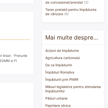
de concesionat/arendat
(3)
Teren pretabil pentru împădurire
de vânzare
(9)
Mai multe despre…
Acțiuni de împădurire
iniari. -Preturile
Agricultura carbonului
.50MM si FI
De ce împădurim
Împăduri Romsilva
Împăduriri prin PNRR
Măsuri legislative pentru stimularea
împăduririlor
Păduri urbane
Pepiniere silvice