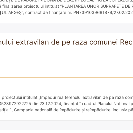
ță finalizarea proiectului intitulat ”PLANTAREA UNOR SUPRAFEȚE D
RGEȘ”, contract de finanțare nr. PN7391039681879/27.02.2026, 
enului extravilan de pe raza comunei Rec
 proiectului intitulat „Impadurirea terenului extravilan de pe raza co
N3528972922725 din 23.12.2024, finanțat în cadrul Planului Național 
estiția 1, Campania națională de împădurire și reîmpădurire, inclusiv p