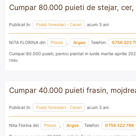
Cumpar 80.000 puieti de stejar, cer,
Publicat în:
Puieți forestieri - Cereri
acum 3 ani
NITA FLORINA din
Pitesti
,
Arges
Telefon:
0756 322 7
Cumpar 80.000 puieti, pentru plantat in lunile martie-aprilie 2024
rosu
Cumpar 40.000 puieti frasin, mojdrea
Publicat în:
Puieți forestieri - Cereri
acum 3 ani
Nita Florina din
Pitesti
,
Arges
Telefon:
0756 322 799