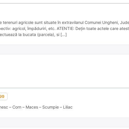
e terenuri agricole sunt situate în extravilanul Comunei Ungheni, Jude
pectiv: agricol, împăduriri, etc. ATENTIE: Dețin toate actele care ates
ectuează la bucata (parcela), si […]
99
nesc – Corn – Maces – Scumpie – Liliac