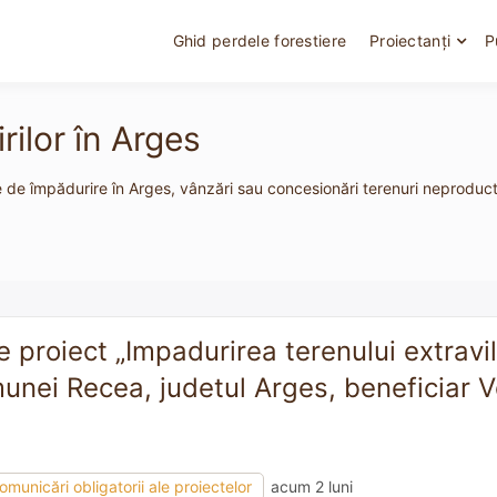
Ghid perdele forestiere
Proiectanți
P
ilor în Arges
e de împădurire în Arges, vânzări sau concesionări terenuri neproductiv
re proiect „Impadurirea terenului extravi
unei Recea, judetul Arges, beneficiar V
omunicări obligatorii ale proiectelor
acum 2 luni