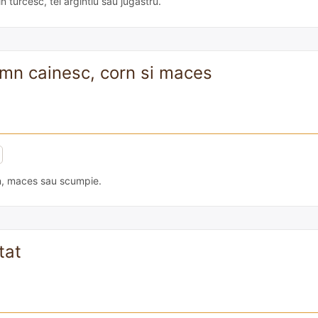
turcesc, tei argintiu sau jugastru.
emn cainesc, corn si maces
n, maces sau scumpie.
tat