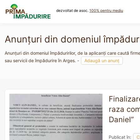
Skip
to
dezvoltat de asoc.
100% pentru mediu
content
Anunțuri din domeniul împădurir
Anunțuri din domeniul împăduririlor, de la aplicanți care caută firm
sau servicii de împădurire în Arges. -
Adaugă un anunț
Finaliza
raza com
Daniel”
Publicat în:
C