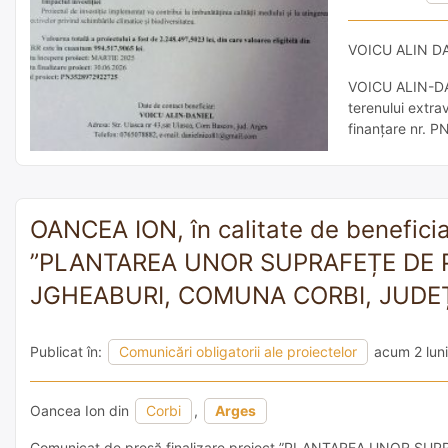
VOICU ALIN DA
VOICU ALIN-DANI
terenului extra
finanțare nr. P
și Reziliență, 
împădurire și r
OANCEA ION, în calitate de beneficiar,
”PLANTAREA UNOR SUPRAFEȚE DE P
JGHEABURI, COMUNA CORBI, JUDE
Publicat în:
Comunicări obligatorii ale proiectelor
acum 2 luni
Oancea Ion din
Corbi
,
Arges
Comunicat de presă finalizare proiect ”PLANTAREA UNOR 