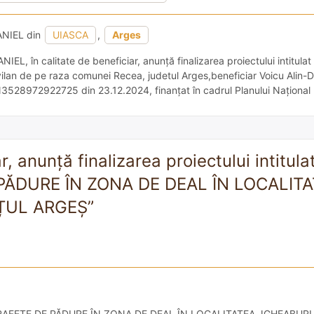
NIEL din
UIASCA
,
Arges
EL, în calitate de beneficiar, anunță finalizarea proiectului intitula
vilan de pe raza comunei Recea, judetul Arges,beneficiar Voicu Alin-D
N3528972922725 din 23.12.2024, finanțat în cadrul Planului Național
Componenta 2: Păduri și protecția biodiversității investiția 1, Campania
eîmpădurire, inclusiv păduri urbane, […]
 anunță finalizarea proiectului intitula
ĂDURE ÎN ZONA DE DEAL ÎN LOCALIT
ȚUL ARGEȘ”
SUPRAFEȚE DE PĂDURE ÎN ZONA DE DEAL ÎN LOCALITATEA JGHEABUR