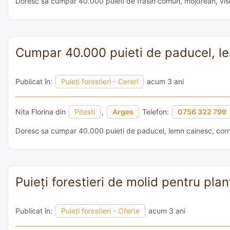
Doresc sa cumpar 40.000 puieti de frasin comun, mojdrean, visin 
Cumpar 40.000 puieti de paducel, l
Publicat în:
Puieți forestieri - Cereri
acum 3 ani
Nita Florina din
Pitesti
,
Arges
Telefon:
0756 322 799
Doresc sa cumpar 40.000 puieti de paducel, lemn cainesc, cor
Puieți forestieri de molid pentru plan
Publicat în:
Puieți forestieri - Oferte
acum 3 ani