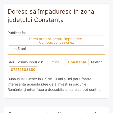
Doresc să împăduresc în zona
județului Constanța
Publicat în:
Teren pretabil pentru împădurire -
Cumpăr/concesionez
acum 5 ani
Saiz Cosmin Ionuț din
Lumina
,
Constanța
Telefon:
07474503380
Buna ziua! Lucrez in UK de 10 ani și îmi pare foarte
interesantă aceasta idee de a investi in pădurile
României,și mi-ar face o deosebita onoare sa pot contribui
și eu.Locuiesc in comuna Lumina,județul Constanta și dacă
mai sunt terenuri in zona Dobrogei ar fi perfect.Va
Multumesc frumos!