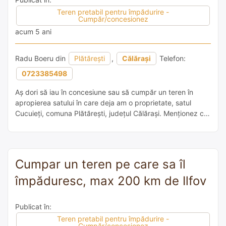
Teren pretabil pentru împădurire -
Cumpăr/concesionez
acum 5 ani
Radu Boeru din
Plătărești
,
Călărași
Telefon:
0723385498
Aș dori să iau în concesiune sau să cumpăr un teren în
apropierea satului în care deja am o proprietate, satul
Cucuieți, comuna Plătărești, județul Călărași. Menționez că
în zonă sunt foarte multe terenuri neîntreținute și/sau
degradate, dar nu știu starea lor cadastrală. Îl voi folosi
exclusiv pentru permacultură și plantarea unei păduri.
Cumpar un teren pe care sa îl
împăduresc, max 200 km de Ilfov
Publicat în:
Teren pretabil pentru împădurire -
Cumpăr/concesionez