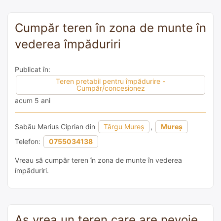
Cumpăr teren în zona de munte în
vederea împăduriri
Publicat în:
Teren pretabil pentru împădurire -
Cumpăr/concesionez
acum 5 ani
Sabău Marius Ciprian din
Târgu Mureș
,
Mureș
Telefon:
0755034138
Vreau să cumpăr teren în zona de munte în vederea
împăduriri.
Aș vrea un teren care are nevoie