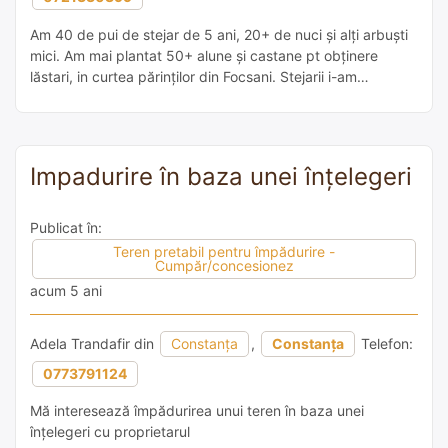
Am 40 de pui de stejar de 5 ani, 20+ de nuci și alți arbuști
mici. Am mai plantat 50+ alune și castane pt obținere
lăstari, in curtea părinților din Focsani. Stejarii i-am
însămânțat cu tatăl meu și vreau să fac o mica pădure
langa care sa îmi fac un atelier de pictura și ceramica […]
Impadurire în baza unei înțelegeri
Publicat în:
Teren pretabil pentru împădurire -
Cumpăr/concesionez
acum 5 ani
Adela Trandafir din
Constanța
,
Constanța
Telefon:
0773791124
Mă interesează împădurirea unui teren în baza unei
înțelegeri cu proprietarul