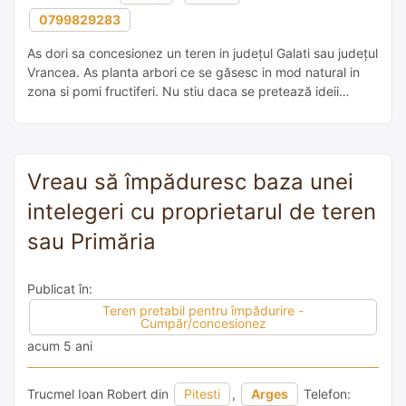
0799829283
As dori sa concesionez un teren in județul Galati sau județul
Vrancea. As planta arbori ce se găsesc in mod natural in
zona si pomi fructiferi. Nu stiu daca se pretează ideii
voastre însă eu sunt incantata si de ideea de ‘food forest’.
Ar ajuta sa existe o sursa de apa in zona. (Locuiesc intr-o
[…]
Vreau să împăduresc baza unei
intelegeri cu proprietarul de teren
sau Primăria
Publicat în:
Teren pretabil pentru împădurire -
Cumpăr/concesionez
acum 5 ani
Trucmel Ioan Robert din
Pitesti
,
Arges
Telefon: