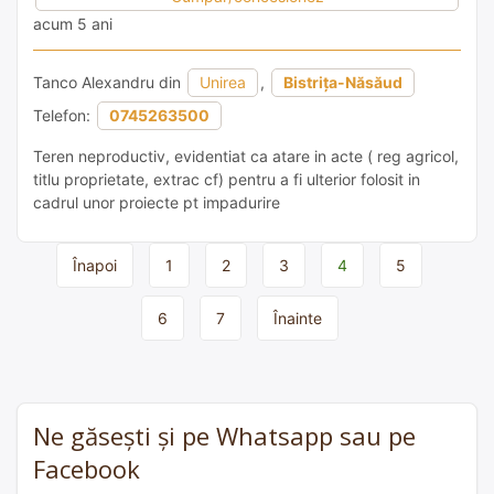
acum 5 ani
Tanco Alexandru din
Unirea
,
Bistrița-Năsăud
Telefon:
0745263500
Teren neproductiv, evidentiat ca atare in acte ( reg agricol,
titlu proprietate, extrac cf) pentru a fi ulterior folosit in
cadrul unor proiecte pt impadurire
Page
Înapoi
1
2
3
4
5
navigation
6
7
Înainte
Ne găsești și pe Whatsapp sau pe
Facebook