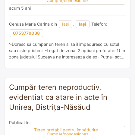
Cumpăr/concesionez
acum 5 ani
Cenusa Maria Carina din
Iasi
,
Iași
Telefon:
0753779038
‘-Doresc sa cumpar un teren si sa il impaduresc cu sotul
sau niste prieteni. -Legat de zona: 2 optiuni preferate: 1) In
zona judetului Suceava ne intereseaza de ex- Putna- sotul
meu este de acolo, deci preferabil cat mai aproape de
Putna sau chiar Putna. 2) In imprejurimea Iasului -Legat de
copaci- Copaci care rezista […]
Cumpăr teren neproductiv,
evidentiat ca atare in acte în
Unirea, Bistrița-Năsăud
Publicat în:
Teren pretabil pentru împădurire -
Cumpăr/concesionez