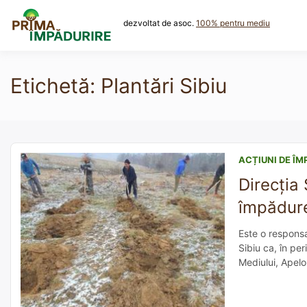
Skip
to
dezvoltat de asoc.
100% pentru mediu
content
Etichetă:
Plantări Sibiu
ACȚIUNI DE ÎM
Direcția 
împădure
Este o responsab
Sibiu ca, în per
Mediului, Apelo
obiectivelor pr