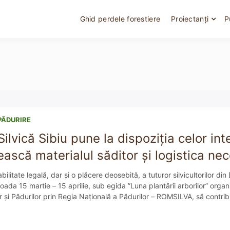
Ghid perdele forestiere
Proiectanți
P
PĂDURIRE
Silvică Sibiu pune la dispoziția celor int
ască materialul săditor şi logistica ne
ilitate legală, dar și o plăcere deosebită, a tuturor silvicultorilor din 
ioada 15 martie – 15 aprilie, sub egida ”Luna plantării arborilor” organ
r și Pădurilor prin Regia Națională a Pădurilor – ROMSILVA, să contrib
opuse atât de legiuitor cât și de […]