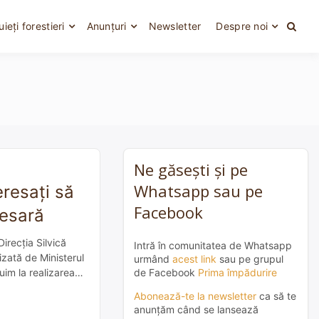
uieți forestieri
Anunțuri
Newsletter
Despre noi
Ne găsești și pe
Whatsapp sau pe
eresați să
Facebook
cesară
Direcția Silvică
Intră în comunitatea de Whatsapp
izată de Ministerul
urmând
acest link
sau pe grupul
de Facebook
Prima împădurire
uim la realizarea
Abonează-te la newsletter
ca să te
anunțăm când se lansează