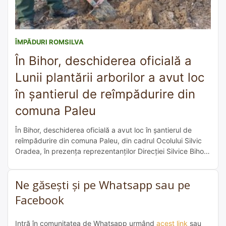
ÎMPĂDURI ROMSILVA
În Bihor, deschiderea oficială a
Lunii plantării arborilor a avut loc
în șantierul de reîmpădurire din
comuna Paleu
În Bihor, deschiderea oficială a avut loc în șantierul de
reîmpădurire din comuna Paleu, din cadrul Ocolului Silvic
Oradea, în prezența reprezentanților Direcției Silvice Bihor,
ai altor instituții din județ dar și ai presei. Pe lângă acțiunile
de împădurire a terenurilor din fondul forestier ce vor
Ne găsești și pe Whatsapp sau pe
continua până la 14 aprilie 2022, la nivelul fiecărui […]
Facebook
Intră în comunitatea de Whatsapp urmând
acest link
sau