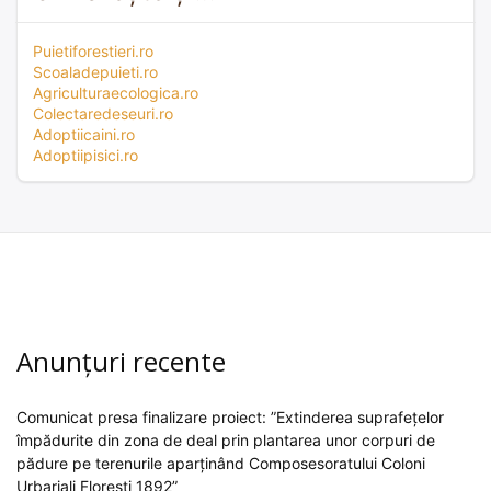
Puietiforestieri.ro
Scoaladepuieti.ro
Agriculturaecologica.ro
Colectaredeseuri.ro
Adoptiicaini.ro
Adoptiipisici.ro
Anunțuri recente
Comunicat presa finalizare proiect: ”Extinderea suprafețelor
împădurite din zona de deal prin plantarea unor corpuri de
pădure pe terenurile aparținând Composesoratului Coloni
Urbariali Florești 1892”