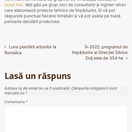
acest link
. Veți găsi pe grup zeci de consultanți și ingineri silvici
care elaborează proiecte tehnice de împădurire. Ei vă pot
răspunde punctual fiecărei întrebări și vă pot asista pe toată
perioada derulării proiectului.
Luna plantării arborilor la
În 2022, programul de
Navigare
împădurire al Direcţiei Silvice
Romsilva
în
Dolj este de 354 ha
articole
Lasă un răspuns
Adresa ta de email nu va fi publicată.
Câmpurile obligatorii sunt
marcate cu
*
Comentariu
*