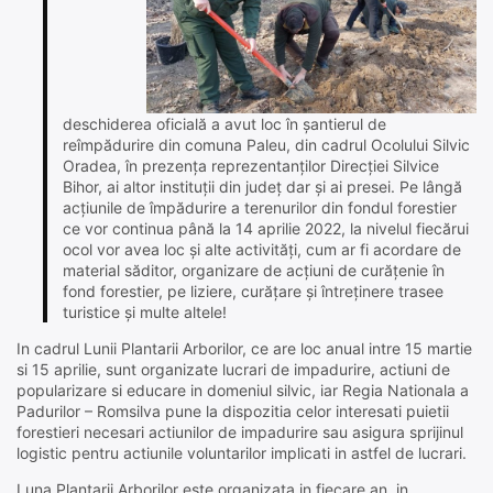
deschiderea oficială a avut loc în șantierul de
reîmpădurire din comuna Paleu, din cadrul Ocolului Silvic
Oradea, în prezența reprezentanților Direcției Silvice
Bihor, ai altor instituții din județ dar și ai presei. Pe lângă
acțiunile de împădurire a terenurilor din fondul forestier
ce vor continua până la 14 aprilie 2022, la nivelul fiecărui
ocol vor avea loc și alte activități, cum ar fi acordare de
material săditor, organizare de acțiuni de curățenie în
fond forestier, pe liziere, curățare și întreținere trasee
turistice și multe altele!
In cadrul Lunii Plantarii Arborilor, ce are loc anual intre 15 martie
si 15 aprilie, sunt organizate lucrari de impadurire, actiuni de
popularizare si educare in domeniul silvic, iar Regia Nationala a
Padurilor – Romsilva pune la dispozitia celor interesati puietii
forestieri necesari actiunilor de impadurire sau asigura sprijinul
logistic pentru actiunile voluntarilor implicati in astfel de lucrari.
Luna Plantarii Arborilor este organizata in fiecare an, in