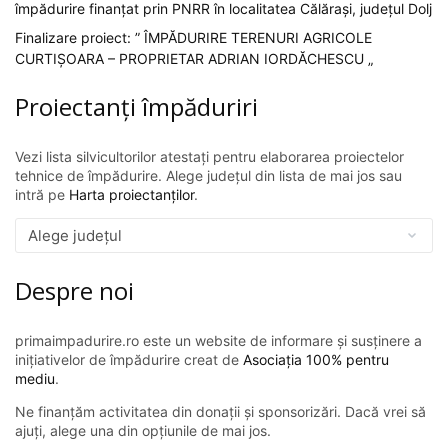
împădurire finanțat prin PNRR în localitatea Călărași, județul Dolj
Finalizare proiect: ” ÎMPĂDURIRE TERENURI AGRICOLE
CURTIȘOARA – PROPRIETAR ADRIAN IORDĂCHESCU „
Proiectanți împăduriri
Vezi lista silvicultorilor atestați pentru elaborarea proiectelor
tehnice de împădurire. Alege județul din lista de mai jos sau
intră pe
Harta proiectanților
.
Despre noi
primaimpadurire.ro este un website de informare și susținere a
inițiativelor de împădurire creat de
Asociația 100% pentru
mediu
.
Ne finanțăm activitatea din donații și sponsorizări. Dacă vrei să
ajuți, alege una din opțiunile de mai jos.