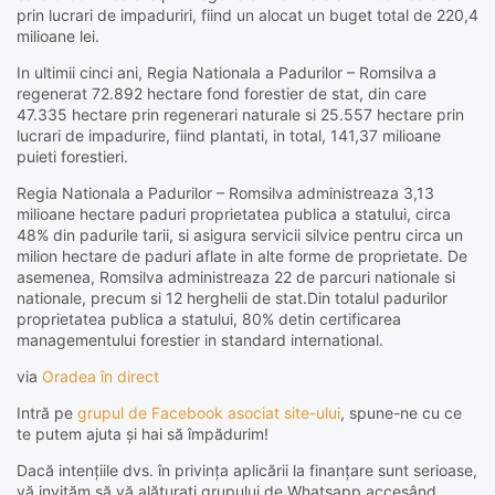
prin lucrari de impaduriri, fiind un alocat un buget total de 220,4
milioane lei.
In ultimii cinci ani, Regia Nationala a Padurilor – Romsilva a
regenerat 72.892 hectare fond forestier de stat, din care
47.335 hectare prin regenerari naturale si 25.557 hectare prin
lucrari de impadurire, fiind plantati, in total, 141,37 milioane
puieti forestieri.
Regia Nationala a Padurilor – Romsilva administreaza 3,13
milioane hectare paduri proprietatea publica a statului, circa
48% din padurile tarii, si asigura servicii silvice pentru circa un
milion hectare de paduri aflate in alte forme de proprietate. De
asemenea, Romsilva administreaza 22 de parcuri nationale si
nationale, precum si 12 herghelii de stat.Din totalul padurilor
proprietatea publica a statului, 80% detin certificarea
managementului forestier in standard international.
via
Oradea în direct
Intră pe
grupul de Facebook asociat site-ului
, spune-ne cu ce
te putem ajuta și hai să împădurim!
Dacă intențiile dvs. în privința aplicării la finanțare sunt serioase,
vă invităm să vă alăturați grupului de Whatsapp accesând