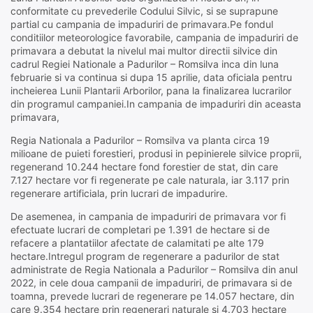
conformitate cu prevederile Codului Silvic, si se suprapune
partial cu campania de impaduriri de primavara.Pe fondul
conditiilor meteorologice favorabile, campania de impaduriri de
primavara a debutat la nivelul mai multor directii silvice din
cadrul Regiei Nationale a Padurilor – Romsilva inca din luna
februarie si va continua si dupa 15 aprilie, data oficiala pentru
incheierea Lunii Plantarii Arborilor, pana la finalizarea lucrarilor
din programul campaniei.In campania de impaduriri din aceasta
primavara,
Regia Nationala a Padurilor – Romsilva va planta circa 19
milioane de puieti forestieri, produsi in pepinierele silvice proprii,
regenerand 10.244 hectare fond forestier de stat, din care
7.127 hectare vor fi regenerate pe cale naturala, iar 3.117 prin
regenerare artificiala, prin lucrari de impadurire.
De asemenea, in campania de impaduriri de primavara vor fi
efectuate lucrari de completari pe 1.391 de hectare si de
refacere a plantatiilor afectate de calamitati pe alte 179
hectare.Intregul program de regenerare a padurilor de stat
administrate de Regia Nationala a Padurilor – Romsilva din anul
2022, in cele doua campanii de impaduriri, de primavara si de
toamna, prevede lucrari de regenerare pe 14.057 hectare, din
care 9.354 hectare prin regenerari naturale si 4.703 hectare