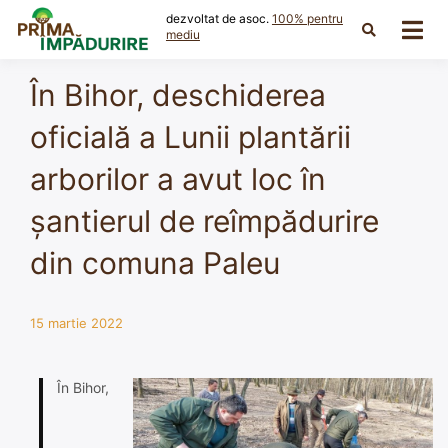
Skip
dezvoltat de asoc.
100% pentru
to
mediu
content
În Bihor, deschiderea
oficială a Lunii plantării
arborilor a avut loc în
șantierul de reîmpădurire
din comuna Paleu
15 martie 2022
În Bihor,