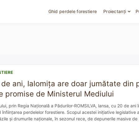
Ghid perdele forestiere
Proiectanți
P
STIERE
de ani, Ialomița are doar jumătate din 
re promise de Ministerul Mediului
ului, prin Regia Națională a Pădurilor-ROMSILVA, lansa, cu 20 de ani
 înființarea perdelelor forestiere. Scopul acestei inițiative le­gislative
ăzile și drumurile na­ționale, în sezonul rece, de depunerile masive de
lantate perdele forestiere pe o suprafață de aproximativ […]