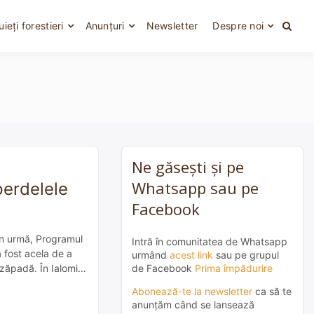
uieți forestieri
Anunțuri
Newsletter
Despre noi
Ne găsești și pe
Whatsapp sau pe
perdelele
Facebook
 în urmă, Programul
Intră în comunitatea de Whatsapp
 a fost acela de a
urmând
acest link
sau pe grupul
de Facebook
Prima împădurire
 zăpadă. În Ialomița
Abonează-te la newsletter
ca să te
anunțăm când se lansează