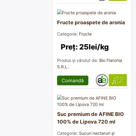
Fructe proaspete de aronia
Categorie:
Fructe
Preț: 25lei/kg
Produs și vândut de:
Bio Flaronia
S.R.L.
Comandă
Suc premium de AFINE BIO
100% de Lipova 720 ml
Categorie:
Sucuri nectaruri și