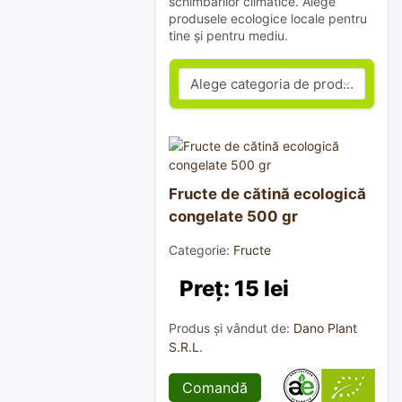
schimbărilor climatice. Alege
produsele ecologice locale pentru
tine și pentru mediu.
Fructe de cătină ecologică
congelate 500 gr
Categorie:
Fructe
Preț: 15 lei
Produs și vândut de:
Dano Plant
S.R.L.
Comandă