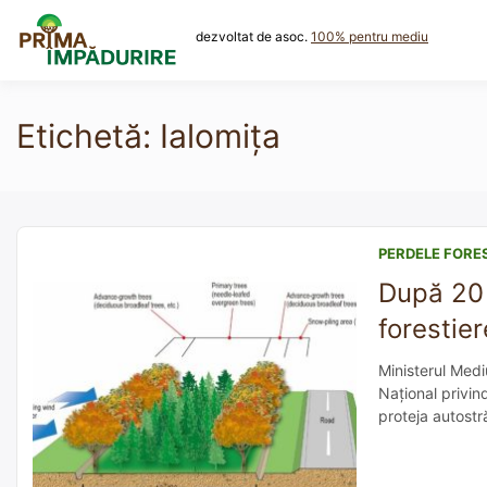
Skip
to
dezvoltat de asoc.
100% pentru mediu
content
Etichetă:
Ialomița
PERDELE FORE
După 20 
forestie
Ministerul Medi
Național privind
proteja autostr
ar fi trebuit p