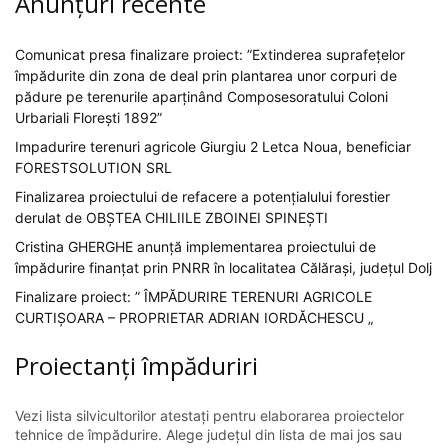
Anunțuri recente
Comunicat presa finalizare proiect: ”Extinderea suprafețelor
împădurite din zona de deal prin plantarea unor corpuri de
pădure pe terenurile aparținând Composesoratului Coloni
Urbariali Florești 1892”
Impadurire terenuri agricole Giurgiu 2 Letca Noua, beneficiar
FORESTSOLUTION SRL
Finalizarea proiectului de refacere a potențialului forestier
derulat de OBȘTEA CHILIILE ZBOINEI SPINEȘTI
Cristina GHERGHE anunță implementarea proiectului de
împădurire finanțat prin PNRR în localitatea Călărași, județul Dolj
Finalizare proiect: ” ÎMPĂDURIRE TERENURI AGRICOLE
CURTIȘOARA – PROPRIETAR ADRIAN IORDĂCHESCU „
Proiectanți împăduriri
Vezi lista silvicultorilor atestați pentru elaborarea proiectelor
tehnice de împădurire. Alege județul din lista de mai jos sau