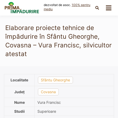
Skip
dezvoltat de asoc.
100% pentru
to
mediu
content
Elaborare proiecte tehnice de
împădurire în Sfântu Gheorghe,
Covasna – Vura Francisc, silvicultor
atestat
Localitate
Sfântu Gheorghe
Județ
Covasna
Nume
Vura Francisc
Studii
Superioare