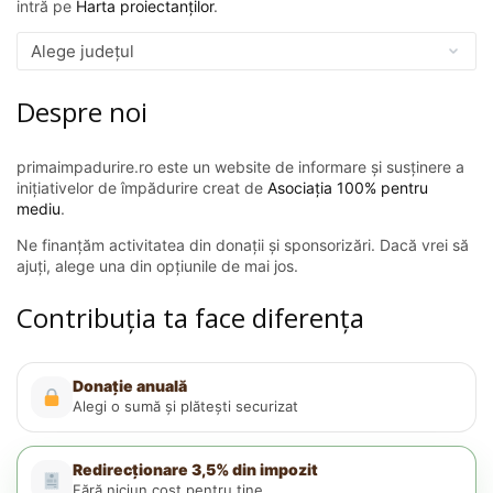
intră pe
Harta proiectanților
.
Despre noi
primaimpadurire.ro este un website de informare și susținere a
inițiativelor de împădurire creat de
Asociația 100% pentru
mediu
.
Ne finanțăm activitatea din donații și sponsorizări. Dacă vrei să
ajuți, alege una din opțiunile de mai jos.
Contribuția ta face diferența
Donație anuală
Alegi o sumă și plătești securizat
Redirecționare 3,5% din impozit
Fără niciun cost pentru tine