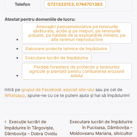
Telefon
0721333153; 0744701383
Atestat pentru domeniile de lucru:
Amenajări pedoameliorative pe terenurile
sărăturate, acide şi pe nisipuri, pe terenurile
poluate, pe haldele de la exploatările miniere, pe
alte terenuri neproductive
Elaborare proiecte tehnice de împădurire
Executare lucrări de împădurire
Perdele forestiere de protecţie a terenurilor
agricole şi plantaţii pentru combaterea eroziunii
solului
Intră pe
grupul de Facebook asociat site-ului
sau pe cel de
Whatsapp
, spune-ne cu ce te putem ajuta și hai să împădurim!
Execuție lucrări de
Executare lucrări de împădurire
Navigare
în Pucioasa, Dâmbovița –
împădurire în Târgoviște,
în
Moldoveanu Mariana, silvicultor
Dâmbovița – Dobra Ovidiu