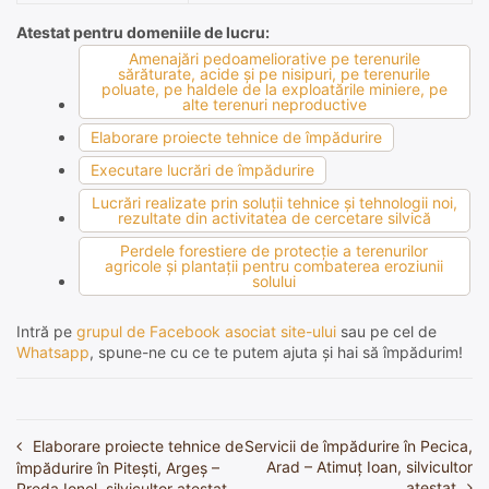
Atestat pentru domeniile de lucru:
Amenajări pedoameliorative pe terenurile
sărăturate, acide şi pe nisipuri, pe terenurile
poluate, pe haldele de la exploatările miniere, pe
alte terenuri neproductive
Elaborare proiecte tehnice de împădurire
Executare lucrări de împădurire
Lucrări realizate prin soluţii tehnice şi tehnologii noi,
rezultate din activitatea de cercetare silvică
Perdele forestiere de protecţie a terenurilor
agricole şi plantaţii pentru combaterea eroziunii
solului
Intră pe
grupul de Facebook asociat site-ului
sau pe cel de
Whatsapp
, spune-ne cu ce te putem ajuta și hai să împădurim!
Elaborare proiecte tehnice de
Servicii de împădurire în Pecica,
Navigare
Arad – Atimuț Ioan, silvicultor
împădurire în Pitești, Argeș –
atestat
Preda Ionel, silvicultor atestat