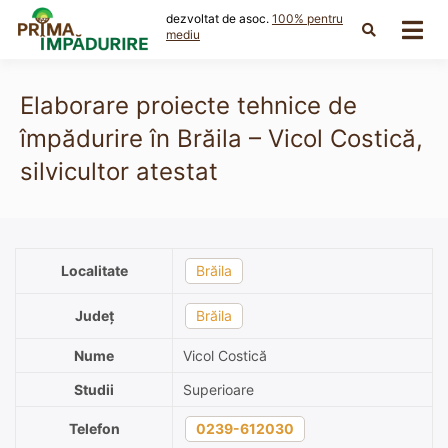
Skip
dezvoltat de asoc.
100% pentru
to
mediu
content
Elaborare proiecte tehnice de
împădurire în Brăila – Vicol Costică,
silvicultor atestat
Localitate
Brăila
Județ
Brăila
Nume
Vicol Costică
Studii
Superioare
Telefon
0239-612030