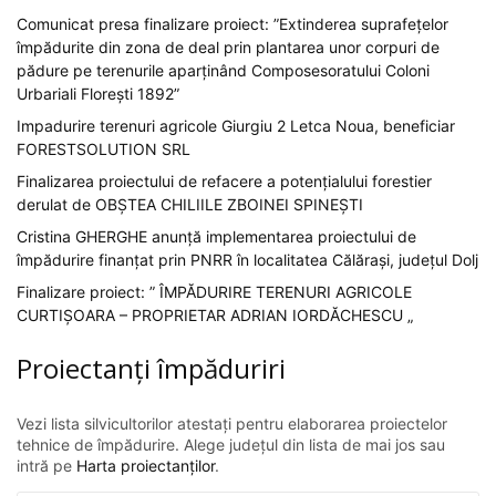
Comunicat presa finalizare proiect: ”Extinderea suprafețelor
împădurite din zona de deal prin plantarea unor corpuri de
pădure pe terenurile aparținând Composesoratului Coloni
Urbariali Florești 1892”
Impadurire terenuri agricole Giurgiu 2 Letca Noua, beneficiar
FORESTSOLUTION SRL
Finalizarea proiectului de refacere a potențialului forestier
derulat de OBȘTEA CHILIILE ZBOINEI SPINEȘTI
Cristina GHERGHE anunță implementarea proiectului de
împădurire finanțat prin PNRR în localitatea Călărași, județul Dolj
Finalizare proiect: ” ÎMPĂDURIRE TERENURI AGRICOLE
CURTIȘOARA – PROPRIETAR ADRIAN IORDĂCHESCU „
Proiectanți împăduriri
Vezi lista silvicultorilor atestați pentru elaborarea proiectelor
tehnice de împădurire. Alege județul din lista de mai jos sau
intră pe
Harta proiectanților
.