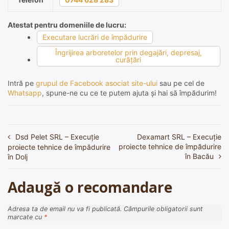
Atestat pentru domeniile de lucru:
Executare lucrări de împădurire
Îngrijirea arboretelor prin degajări, depresaj,
curăţări
Intră pe
grupul de Facebook asociat site-ului
sau pe cel de
Whatsapp
, spune-ne cu ce te putem ajuta și hai să împădurim!
Dsd Pelet SRL – Execuție
Dexamart SRL – Execuție
Navigare
proiecte tehnice de împădurire
proiecte tehnice de împădurire
în
în Bacău
în Dolj
articole
Adaugă o recomandare
Adresa ta de email nu va fi publicată.
Câmpurile obligatorii sunt
marcate cu
*