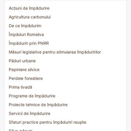
Acțiuni de împădurire
Agricultura carbonului
De ce împădurim
Împăduri Romsilva
Împăduriri prin PNRR
Măsuri legislative pentru stimularea împăduririlor
Păduri urbane
Pepiniere silvice
Perdele forestiere
Prima livadă
Programe de împădurire
Proiecte tehnice de împădurire
Servicii de împădurire
Sfaturi practice pentru împăduriri reușite
Silvo-pășuni