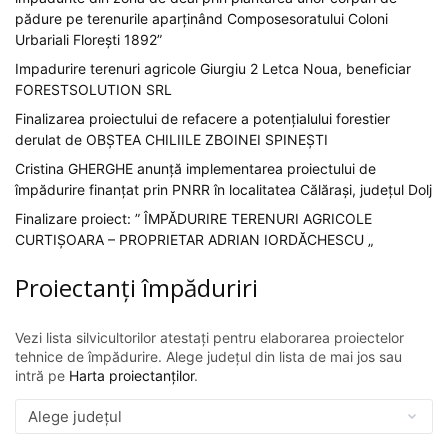
pădure pe terenurile aparținând Composesoratului Coloni
Urbariali Florești 1892”
Impadurire terenuri agricole Giurgiu 2 Letca Noua, beneficiar
FORESTSOLUTION SRL
Finalizarea proiectului de refacere a potențialului forestier
derulat de OBȘTEA CHILIILE ZBOINEI SPINEȘTI
Cristina GHERGHE anunță implementarea proiectului de
împădurire finanțat prin PNRR în localitatea Călărași, județul Dolj
Finalizare proiect: ” ÎMPĂDURIRE TERENURI AGRICOLE
CURTIȘOARA – PROPRIETAR ADRIAN IORDĂCHESCU „
Proiectanți împăduriri
Vezi lista silvicultorilor atestați pentru elaborarea proiectelor
tehnice de împădurire. Alege județul din lista de mai jos sau
intră pe
Harta proiectanților
.