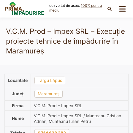
Skip
dezvoltat de asoc.
100% pentru
to
mediu
content
V.C.M. Prod – Impex SRL – Execuție
proiecte tehnice de împădurire în
Maramureș
Localitate
Târgu Lăpuș
Județ
Maramureș
Firma
V.C.M. Prod – Impex SRL
V.C.M. Prod – Impex SRL / Munteanu Cristian
Nume
Adrian, Munteanu Iulian Petru
Telefon
0744 628 283