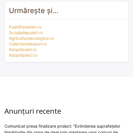
Urmărește și…
Puietiforestieri.ro
Scoaladepuieti.ro
Agriculturaecologica.ro
Colectaredeseuri.ro
Adoptiicaini.ro
Adoptiipisici.ro
Anunțuri recente
Comunicat presa finalizare proiect: ”Extinderea suprafețelor
împădurite din zona de deal prin plantarea unor corpuri de