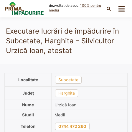
Skip
dezvoltat de asoc.
100% pentru
to
mediu
content
Executare lucrări de împădurire în
Subcetate, Harghita – Silvicultor
Urzică Ioan, atestat
Localitate
Subcetate
Județ
Harghita
Nume
Urzică Ioan
Studii
Medii
Telefon
0744 472 260