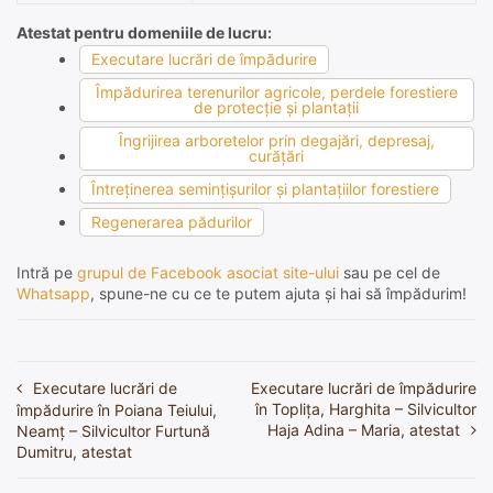
Atestat pentru domeniile de lucru:
Executare lucrări de împădurire
Împădurirea terenurilor agricole, perdele forestiere
de protecţie şi plantaţii
Îngrijirea arboretelor prin degajări, depresaj,
curăţări
Întreţinerea seminţişurilor şi plantaţiilor forestiere
Regenerarea pădurilor
Intră pe
grupul de Facebook asociat site-ului
sau pe cel de
Whatsapp
, spune-ne cu ce te putem ajuta și hai să împădurim!
Executare lucrări de
Executare lucrări de împădurire
Navigare
în Toplița, Harghita – Silvicultor
împădurire în Poiana Teiului,
în
Haja Adina – Maria, atestat
Neamț – Silvicultor Furtună
Dumitru, atestat
articole