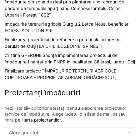
împădurite din zona de deal prin plantarea unor corpuri de
pădure pe terenurile aparținând Composesoratului Coloni
Urbariali Florești 1892”
Impadurire terenuri agricole Giurgiu 2 Letca Noua, beneficiar
FORESTSOLUTION SRL
Finalizarea proiectului de refacere a potențialului forestier
derulat de OBȘTEA CHILIILE ZBOINEI SPINEȘTI
Cristina GHERGHE anunță implementarea proiectului de
împădurire finanțat prin PNRR în localitatea Călărași, județul Dolj
Finalizare proiect: ” ÎMPĂDURIRE TERENURI AGRICOLE
CURTIȘOARA – PROPRIETAR ADRIAN IORDĂCHESCU „
Proiectanți împăduriri
Vezi lista silvicultorilor atestați pentru elaborarea proiectelor
tehnice de împădurire. Alege județul din lista de mai jos sau
intră pe
Harta proiectanților
.