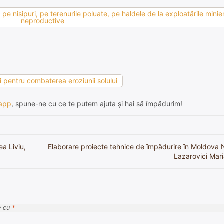
pe nisipuri, pe terenurile poluate, pe haldele de la exploatările minier
neproductive
ii pentru combaterea eroziunii solului
app
, spune-ne cu ce te putem ajuta și hai să împădurim!
a Liviu,
Elaborare proiecte tehnice de împădurire în Moldova 
Lazarovici Maria
e cu
*