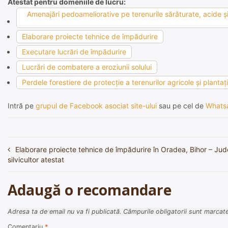
Atestat pentru domeniile de lucru:
Amenajări pedoameliorative pe terenurile sărăturate, acide şi 
Elaborare proiecte tehnice de împădurire
Executare lucrări de împădurire
Lucrări de combatere a eroziunii solului
Perdele forestiere de protecţie a terenurilor agricole şi plantaţ
Intră pe
grupul de Facebook asociat site-ului
sau pe cel de
Whats
Elaborare proiecte tehnice de împădurire în Oradea, Bihor – Jude
Navigare
silvicultor atestat
în
articole
Adaugă o recomandare
Adresa ta de email nu va fi publicată.
Câmpurile obligatorii sunt marcat
Comentariu
*