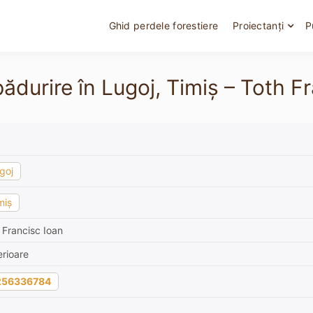
Ghid perdele forestiere
Proiectanți
P
durire în Lugoj, Timiș – Toth Fra
goj
miș
 Francisc Ioan
rioare
256336784