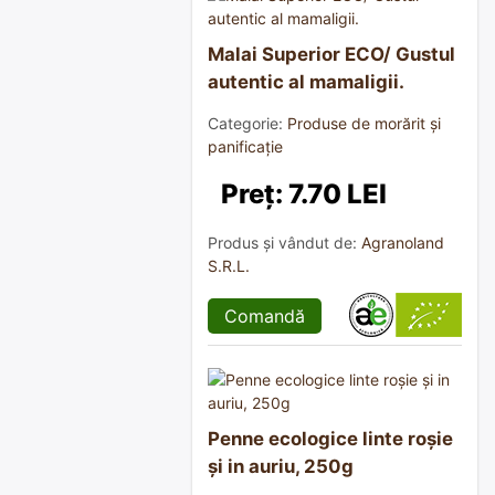
Malai Superior ECO/ Gustul
autentic al mamaligii.
Categorie:
Produse de morărit și
panificație
Preț: 7.70 LEI
Produs și vândut de:
Agranoland
S.R.L.
Comandă
Penne ecologice linte roșie
și in auriu, 250g