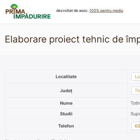
Skip
to
dezvoltat de asoc.
100% pentru mediu
content
Elaborare proiect tehnic de împă
Localitate
Lu
Județ
Ti
Nume
Toth
Studii
Supe
Telefon
0