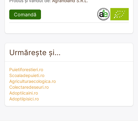
Produs și vândut de:
Agranoland S.R.L.
Comandă
Urmărește și…
Puietiforestieri.ro
Scoaladepuieti.ro
Agriculturaecologica.ro
Colectaredeseuri.ro
Adoptiicaini.ro
Adoptiipisici.ro