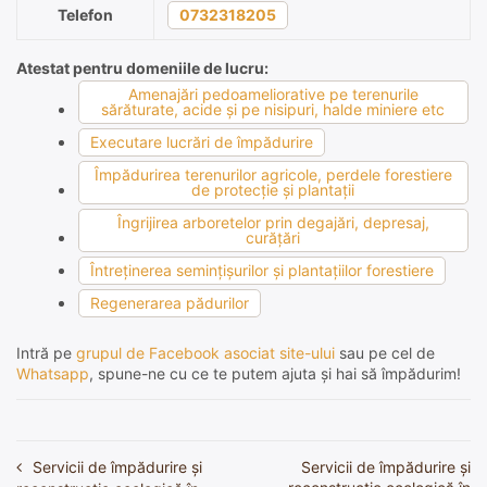
Telefon
0732318205
Atestat pentru domeniile de lucru:
Amenajări pedoameliorative pe terenurile
sărăturate, acide şi pe nisipuri, halde miniere etc
Executare lucrări de împădurire
Împădurirea terenurilor agricole, perdele forestiere
de protecţie şi plantaţii
Îngrijirea arboretelor prin degajări, depresaj,
curăţări
Întreţinerea seminţişurilor şi plantaţiilor forestiere
Regenerarea pădurilor
Intră pe
grupul de Facebook asociat site-ului
sau pe cel de
Whatsapp
, spune-ne cu ce te putem ajuta și hai să împădurim!
Servicii de împădurire și
Servicii de împădurire și
Navigare