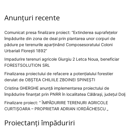
Anunțuri recente
Comunicat presa finalizare proiect: ”Extinderea suprafețelor
împădurite din zona de deal prin plantarea unor corpuri de
pădure pe terenurile aparținând Composesoratului Coloni
Urbariali Florești 1892”
Impadurire terenuri agricole Giurgiu 2 Letca Noua, beneficiar
FORESTSOLUTION SRL
Finalizarea proiectului de refacere a potențialului forestier
derulat de OBȘTEA CHILIILE ZBOINEI SPINEȘTI
Cristina GHERGHE anunță implementarea proiectului de
împădurire finanțat prin PNRR în localitatea Călărași, județul Dolj
Finalizare proiect: ” ÎMPĂDURIRE TERENURI AGRICOLE
CURTIȘOARA – PROPRIETAR ADRIAN IORDĂCHESCU „
Proiectanți împăduriri