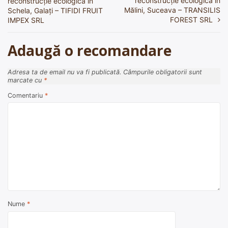
reconstrucție ecologică în
reconstrucție ecologică în
în
Mălini, Suceava – TRANSILIS
Schela, Galați – TIFIDI FRUIT
FOREST SRL
IMPEX SRL
articole
Adaugă o recomandare
Adresa ta de email nu va fi publicată.
Câmpurile obligatorii sunt
marcate cu
*
Comentariu
*
Nume
*