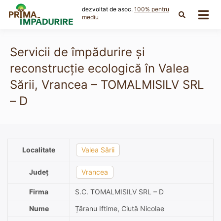
Skip
dezvoltat de asoc.
100% pentru
to
mediu
content
Servicii de împădurire și
reconstrucție ecologică în Valea
Sării, Vrancea – TOMALMISILV SRL
– D
Localitate
Valea Sării
Județ
Vrancea
Firma
S.C. TOMALMISILV SRL – D
Nume
Țăranu Iftime, Ciută Nicolae