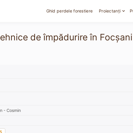
Ghid perdele forestiere
Proiectanți
P
tehnice de împădurire în Focșani
an - Cosmin
5