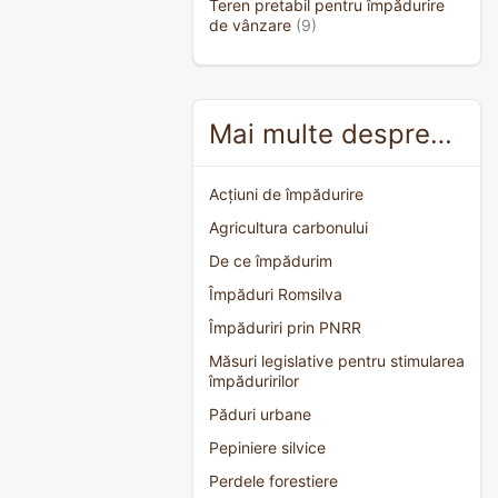
Teren pretabil pentru împădurire
de vânzare
(9)
Mai multe despre…
Acțiuni de împădurire
Agricultura carbonului
De ce împădurim
Împăduri Romsilva
Împăduriri prin PNRR
Măsuri legislative pentru stimularea
împăduririlor
Păduri urbane
Pepiniere silvice
Perdele forestiere