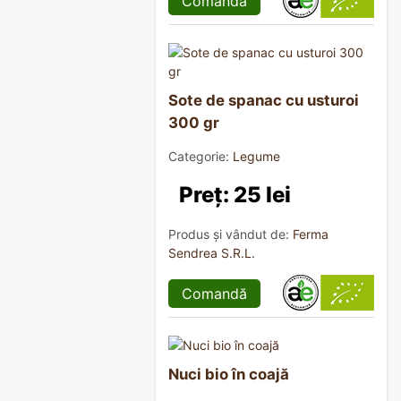
Comandă
Sote de spanac cu usturoi
300 gr
Categorie:
Legume
Preț: 25 lei
Produs și vândut de:
Ferma
Sendrea S.R.L.
Comandă
Nuci bio în coajă