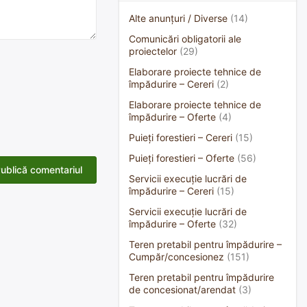
Alte anunțuri / Diverse
(14)
Comunicări obligatorii ale
proiectelor
(29)
Elaborare proiecte tehnice de
împădurire – Cereri
(2)
Elaborare proiecte tehnice de
împădurire – Oferte
(4)
Puieți forestieri – Cereri
(15)
Puieți forestieri – Oferte
(56)
Servicii execuție lucrări de
împădurire – Cereri
(15)
Servicii execuție lucrări de
împădurire – Oferte
(32)
Teren pretabil pentru împădurire –
Cumpăr/concesionez
(151)
Teren pretabil pentru împădurire
de concesionat/arendat
(3)