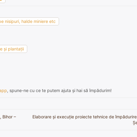
e nisipuri, halde miniere etc
 şi plantaţii
app
, spune-ne cu ce te putem ajuta și hai să împădurim!
, Bihor –
Elaborare și execuție proiecte tehnice de împădurire 
Şe