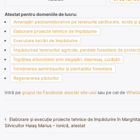
Atestat pentru domeniile de lucru:
Amenajări pedoameliorative pe terenurile sărăturate, acide şi p
Elaborare proiecte tehnice de împădurire
Executare lucrări de împădurire
Împădurirea terenurilor agricole, perdele forestiere de protecţie
Îngrijirea arboretelor prin degajări, depresaj, curăţări
Întreţinerea seminţişurilor şi plantaţiilor forestiere
Regenerarea pădurilor
Intră pe
grupul de Facebook asociat site-ului
sau pe cel de
Whats
Elaborare și execuție proiecte tehnice de împădurire în Marghita
Navigare
Silvicultor Haiaș Marius – Ionică, atestat
în