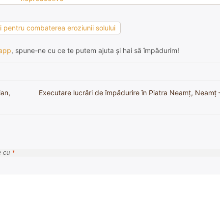
ii pentru combaterea eroziunii solului
app
, spune-ne cu ce te putem ajuta și hai să împădurim!
ian,
Executare lucrări de împădurire în Piatra Neamț, Neamț – 
e cu
*