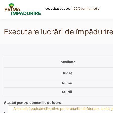
Skip
to
dezvoltat de asoc.
100% pentru mediu
content
Executare lucrări de împădurire 
Localitate
Județ
Nume
Studii
Atestat pentru domeniile de lucru:
Amenajări pedoameliorative pe terenurile sărăturate, acide şi 