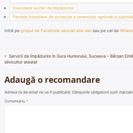
Executare lucrări de împădurire
Perdele forestiere de protecţie a terenurilor agricole şi plantaţ
Intră pe
grupul de Facebook asociat site-ului
sau pe cel de
Whats
Servicii de împădurire în Gura Humorului, Suceava – Bârsan Emil
Navigare
silvicultor atestat
în
articole
Adaugă o recomandare
Adresa ta de email nu va fi publicată.
Câmpurile obligatorii sunt marcat
Comentariu
*