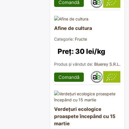
Comandă
Afine de cultura
Categorie:
Fructe
Preț: 30 lei/kg
Produs și vândut de:
Bluerey S.R.L.
Comandă
Verdețuri ecologice
proaspete începând cu 15
martie