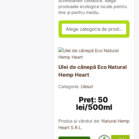
schimbărilor climatice. Alege
produsele ecologice locale pentru
tine și pentru mediu.
Ulei de cânepă Eco Natural
Hemp Heart
Categorie:
Uleiuri
Preț: 50 
lei/500ml
Produs și vândut de:
Natural Hemp
Heart S.R.L.