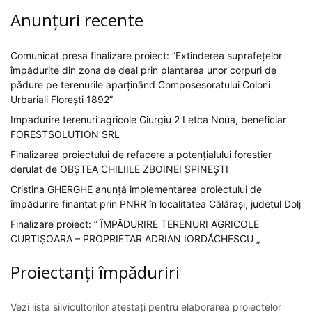
Anunțuri recente
Comunicat presa finalizare proiect: ”Extinderea suprafețelor
împădurite din zona de deal prin plantarea unor corpuri de
pădure pe terenurile aparținând Composesoratului Coloni
Urbariali Florești 1892”
Impadurire terenuri agricole Giurgiu 2 Letca Noua, beneficiar
FORESTSOLUTION SRL
Finalizarea proiectului de refacere a potențialului forestier
derulat de OBȘTEA CHILIILE ZBOINEI SPINEȘTI
Cristina GHERGHE anunță implementarea proiectului de
împădurire finanțat prin PNRR în localitatea Călărași, județul Dolj
Finalizare proiect: ” ÎMPĂDURIRE TERENURI AGRICOLE
CURTIȘOARA – PROPRIETAR ADRIAN IORDĂCHESCU „
Proiectanți împăduriri
Vezi lista silvicultorilor atestați pentru elaborarea proiectelor