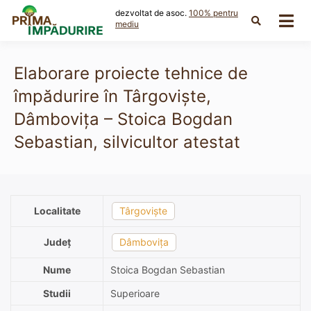
Skip
dezvoltat de asoc.
100% pentru
to
mediu
content
Elaborare proiecte tehnice de
împădurire în Târgoviște,
Dâmbovița – Stoica Bogdan
Sebastian, silvicultor atestat
Localitate
Târgoviște
Județ
Dâmbovița
Nume
Stoica Bogdan Sebastian
Studii
Superioare