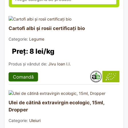
Cartofi albi și rosii certificați bio
Categorie:
Legume
Preț: 8 lei/kg
Produs și vândut de:
Jivu Ioan I.I.
Comandă
Ulei de cătină extravirgin ecologic, 15ml,
Dropper
Categorie:
Uleiuri