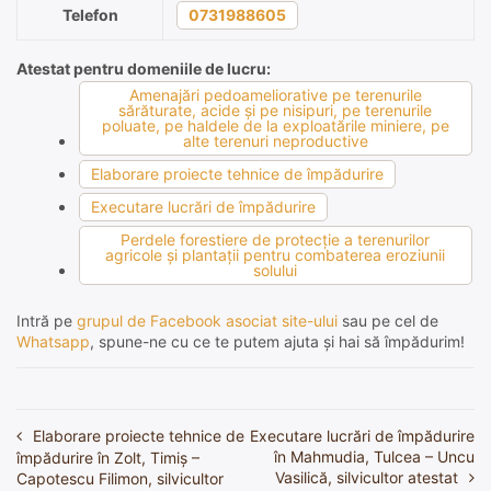
Telefon
0731988605
Atestat pentru domeniile de lucru:
Amenajări pedoameliorative pe terenurile
sărăturate, acide şi pe nisipuri, pe terenurile
poluate, pe haldele de la exploatările miniere, pe
alte terenuri neproductive
Elaborare proiecte tehnice de împădurire
Executare lucrări de împădurire
Perdele forestiere de protecţie a terenurilor
agricole şi plantaţii pentru combaterea eroziunii
solului
Intră pe
grupul de Facebook asociat site-ului
sau pe cel de
Whatsapp
, spune-ne cu ce te putem ajuta și hai să împădurim!
Elaborare proiecte tehnice de
Executare lucrări de împădurire
Navigare
în Mahmudia, Tulcea – Uncu
împădurire în Zolt, Timiș –
în
Vasilică, silvicultor atestat
Capotescu Filimon, silvicultor