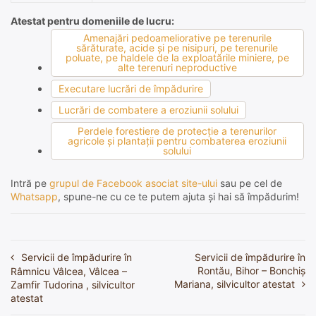
Atestat pentru domeniile de lucru:
Amenajări pedoameliorative pe terenurile
sărăturate, acide şi pe nisipuri, pe terenurile
poluate, pe haldele de la exploatările miniere, pe
alte terenuri neproductive
Executare lucrări de împădurire
Lucrări de combatere a eroziunii solului
Perdele forestiere de protecţie a terenurilor
agricole şi plantaţii pentru combaterea eroziunii
solului
Intră pe
grupul de Facebook asociat site-ului
sau pe cel de
Whatsapp
, spune-ne cu ce te putem ajuta și hai să împădurim!
Servicii de împădurire în
Servicii de împădurire în
Navigare
Rontău, Bihor – Bonchiș
Râmnicu Vâlcea, Vâlcea –
în
Mariana, silvicultor atestat
Zamfir Tudorina , silvicultor
atestat
articole