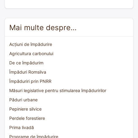
Mai multe despre…
Acțiuni de împădurire
Agricultura carbonului
De ce împădurim
Împăduri Romsilva
Împăduriri prin PNRR
Măsuri legislative pentru stimularea împăduririlor
Păduri urbane
Pepiniere silvice
Perdele forestiere
Prima livadă
Programe de împădurire