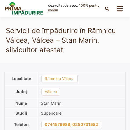
Skip
dezvoltat de asoc.
100% pentru
to
mediu
content
Servicii de împădurire în Râmnicu
Vâlcea, Vâlcea – Stan Marin,
silvicultor atestat
Localitate
Râmnicu Vâlcea
Județ
Vâlcea
Nume
Stan Marin
Studii
Superioare
Telefon
0744579988; 0250731582