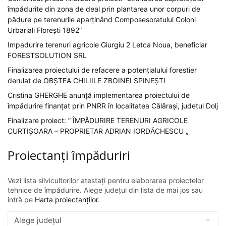
împădurite din zona de deal prin plantarea unor corpuri de
pădure pe terenurile aparținând Composesoratului Coloni
Urbariali Florești 1892”
Impadurire terenuri agricole Giurgiu 2 Letca Noua, beneficiar
FORESTSOLUTION SRL
Finalizarea proiectului de refacere a potențialului forestier
derulat de OBȘTEA CHILIILE ZBOINEI SPINEȘTI
Cristina GHERGHE anunță implementarea proiectului de
împădurire finanțat prin PNRR în localitatea Călărași, județul Dolj
Finalizare proiect: ” ÎMPĂDURIRE TERENURI AGRICOLE
CURTIȘOARA – PROPRIETAR ADRIAN IORDĂCHESCU „
Proiectanți împăduriri
Vezi lista silvicultorilor atestați pentru elaborarea proiectelor
tehnice de împădurire. Alege județul din lista de mai jos sau
intră pe
Harta proiectanților
.