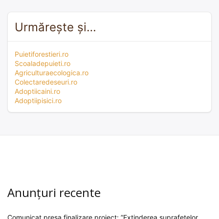
Urmărește și…
Puietiforestieri.ro
Scoaladepuieti.ro
Agriculturaecologica.ro
Colectaredeseuri.ro
Adoptiicaini.ro
Adoptiipisici.ro
Anunțuri recente
Comunicat presa finalizare proiect: ”Extinderea suprafețelor