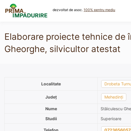
Skip
to
dezvoltat de asoc.
100% pentru mediu
content
Elaborare proiecte tehnice de 
Gheorghe, silvicultor atestat
Localitate
Drobeta Turnu
Județ
Mehedinți
Nume
Stăiculescu Gh
Studii
Superioare
Telefon
0723656057