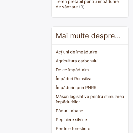
Teren pretabil pentru împădurire
de vânzare
(9)
Mai multe despre…
Acțiuni de împădurire
Agricultura carbonului
De ce împădurim
Împăduri Romsilva
Împăduriri prin PNRR
Măsuri legislative pentru stimularea
împăduririlor
Păduri urbane
Pepiniere silvice
Perdele forestiere