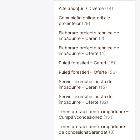
Alte anunțuri / Diverse
(14)
Comunicări obligatorii ale
proiectelor
(29)
Elaborare proiecte tehnice de
împădurire – Cereri
(2)
Elaborare proiecte tehnice de
împădurire – Oferte
(4)
Puieți forestieri – Cereri
(15)
Puieți forestieri – Oferte
(56)
Servicii execuție lucrări de
împădurire – Cereri
(15)
Servicii execuție lucrări de
împădurire – Oferte
(32)
Teren pretabil pentru împădurire –
Cumpăr/concesionez
(151)
Teren pretabil pentru împădurire
de concesionat/arendat
(3)