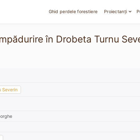
Ghid perdele forestiere
Proiectanți
P
împădurire în Drobeta Turnu Seve
 Severin
eorghe