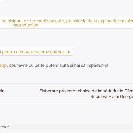
pe nisipuri, pe terenurile poluate, pe haldele de la exploatările minier
neproductive
ii pentru combaterea eroziunii solului
app
, spune-ne cu ce te putem ajuta și hai să împădurim!
in,
Elaborare proiecte tehnice de împădurire în C
Suceava – Zlei Georgel
e cu
*