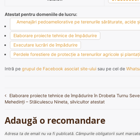
Atestat pentru domeniile de lucru:
Amenajări pedoameliorative pe terenurile sărăturate, acide şi 
Elaborare proiecte tehnice de împădurire
Executare lucrări de împădurire
Perdele forestiere de protecţie a terenurilor agricole şi plantaţ
Intră pe
grupul de Facebook asociat site-ului
sau pe cel de
Whats
Elaborare proiecte tehnice de împădurire în Drobeta Turnu Sever
Navigare
Mehedinți – Stăiculescu Nineta, silvicultor atestat
în
articole
Adaugă o recomandare
Adresa ta de email nu va fi publicată.
Câmpurile obligatorii sunt marcat