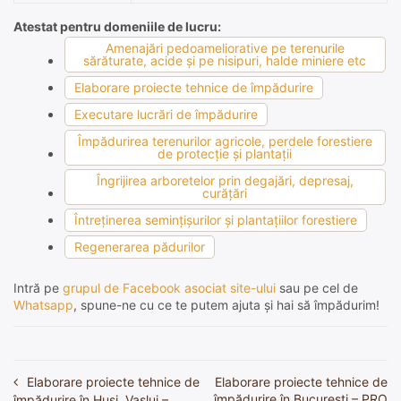
Atestat pentru domeniile de lucru:
Amenajări pedoameliorative pe terenurile
sărăturate, acide şi pe nisipuri, halde miniere etc
Elaborare proiecte tehnice de împădurire
Executare lucrări de împădurire
Împădurirea terenurilor agricole, perdele forestiere
de protecţie şi plantaţii
Îngrijirea arboretelor prin degajări, depresaj,
curăţări
Întreţinerea seminţişurilor şi plantaţiilor forestiere
Regenerarea pădurilor
Intră pe
grupul de Facebook asociat site-ului
sau pe cel de
Whatsapp
, spune-ne cu ce te putem ajuta și hai să împădurim!
Elaborare proiecte tehnice de
Elaborare proiecte tehnice de
Navigare
împădurire în București – PRO
împădurire în Huși, Vaslui –