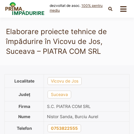
Skip
dezvoltat de asoc.
100% pentru
to
mediu
content
Elaborare proiecte tehnice de
împădurire în Vicovu de Jos,
Suceava – PIATRA COM SRL
Localitate
Vicovu de Jos
Județ
Suceava
Firma
S.C. PIATRA COM SRL
Nume
Nistor Sanda, Burciu Aurel
Telefon
0753822555