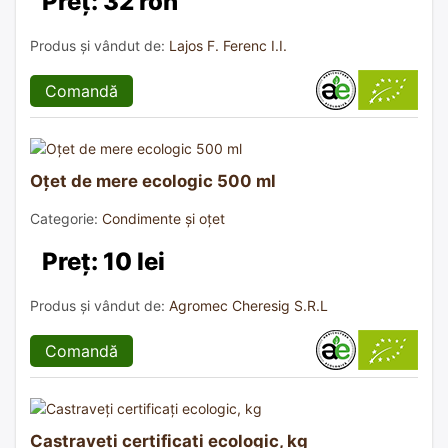
Preț: 32 ron
Produs și vândut de:
Lajos F. Ferenc I.I.
Comandă
Oțet de mere ecologic 500 ml
Categorie:
Condimente și oțet
Preț: 10 lei
Produs și vândut de:
Agromec Cheresig S.R.L
Comandă
Castraveți certificați ecologic, kg