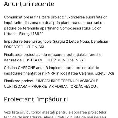
Anunțuri recente
Comunicat presa finalizare proiect: ”Extinderea suprafețelor
împădurite din zona de deal prin plantarea unor corpuri de
pădure pe terenurile aparținând Composesoratului Coloni
Urbariali Florești 1892”
Impadurire terenuri agricole Giurgiu 2 Letca Noua, beneficiar
FORESTSOLUTION SRL
Finalizarea proiectului de refacere a potențialului forestier
derulat de OBȘTEA CHILIILE ZBOINEI SPINEȘTI
Cristina GHERGHE anunță implementarea proiectului de
împădurire finanțat prin PNRR în localitatea Călărași, județul Dolj
Finalizare proiect: ” ÎMPĂDURIRE TERENURI AGRICOLE
CURTIȘOARA – PROPRIETAR ADRIAN IORDĂCHESCU „
Proiectanți împăduriri
Vezi lista silvicultorilor atestați pentru elaborarea proiectelor
tehnice de împădurire. Alege județul din lista de mai jos sau