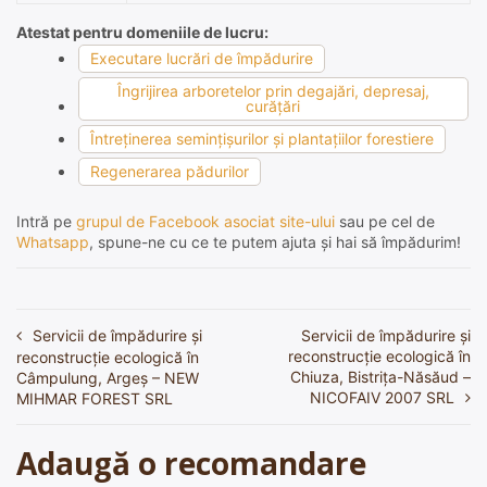
Atestat pentru domeniile de lucru:
Executare lucrări de împădurire
Îngrijirea arboretelor prin degajări, depresaj,
curăţări
Întreţinerea seminţişurilor şi plantaţiilor forestiere
Regenerarea pădurilor
Intră pe
grupul de Facebook asociat site-ului
sau pe cel de
Whatsapp
, spune-ne cu ce te putem ajuta și hai să împădurim!
Servicii de împădurire și
Servicii de împădurire și
Navigare
reconstrucție ecologică în
reconstrucție ecologică în
în
Chiuza, Bistrița-Năsăud –
Câmpulung, Argeș – NEW
NICOFAIV 2007 SRL
MIHMAR FOREST SRL
articole
Adaugă o recomandare