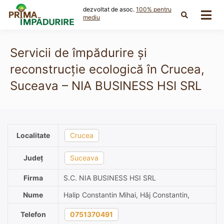
Skip
dezvoltat de asoc.
100% pentru
to
mediu
content
Servicii de împădurire și
reconstrucție ecologică în Crucea,
Suceava – NIA BUSINESS HSI SRL
Localitate
Crucea
Județ
Suceava
Firma
S.C. NIA BUSINESS HSI SRL
Nume
Halip Constantin Mihai, Hâj Constantin,
Telefon
0751370491