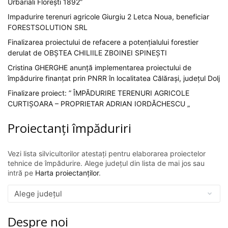
Urbariali Florești 1892”
Impadurire terenuri agricole Giurgiu 2 Letca Noua, beneficiar
FORESTSOLUTION SRL
Finalizarea proiectului de refacere a potențialului forestier
derulat de OBȘTEA CHILIILE ZBOINEI SPINEȘTI
Cristina GHERGHE anunță implementarea proiectului de
împădurire finanțat prin PNRR în localitatea Călărași, județul Dolj
Finalizare proiect: ” ÎMPĂDURIRE TERENURI AGRICOLE
CURTIȘOARA – PROPRIETAR ADRIAN IORDĂCHESCU „
Proiectanți împăduriri
Vezi lista silvicultorilor atestați pentru elaborarea proiectelor
tehnice de împădurire. Alege județul din lista de mai jos sau
intră pe
Harta proiectanților
.
Despre noi