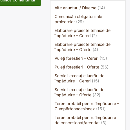
Alte anunțuri / Diverse
(14)
Comunicări obligatorii ale
proiectelor
(29)
Elaborare proiecte tehnice de
împădurire – Cereri
(2)
Elaborare proiecte tehnice de
împădurire – Oferte
(4)
Puieți forestieri – Cereri
(15)
Puieți forestieri – Oferte
(56)
Servicii execuție lucrări de
împădurire – Cereri
(15)
Servicii execuție lucrări de
împădurire – Oferte
(32)
Teren pretabil pentru împădurire –
Cumpăr/concesionez
(151)
Teren pretabil pentru împădurire
de concesionat/arendat
(3)