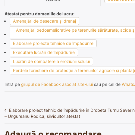
Atestat pentru domeniile de lucru:
Amenajări de desecare şi drenaj
Amenajări pedoameliorative pe terenurile sărăturate, acide şi 
Elaborare proiecte tehnice de împădurire
Executare lucrări de împădurire
Lucrări de combatere a eroziunii solului
Perdele forestiere de protecţie a terenurilor agricole şi plantaţ
Intră pe
grupul de Facebook asociat site-ului
sau pe cel de
Whats
Elaborare proiect tehnic de împădurire în Drobeta Turnu Severin
Navigare
– Ungureanu Rodica, silvicultor atestat
în
articole
Adaugă o recomandare