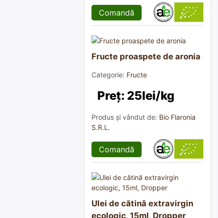
Comandă
Fructe proaspete de aronia
Categorie:
Fructe
Preț: 25lei/kg
Produs și vândut de:
Bio Flaronia
S.R.L.
Comandă
Ulei de cătină extravirgin
ecologic, 15ml, Dropper