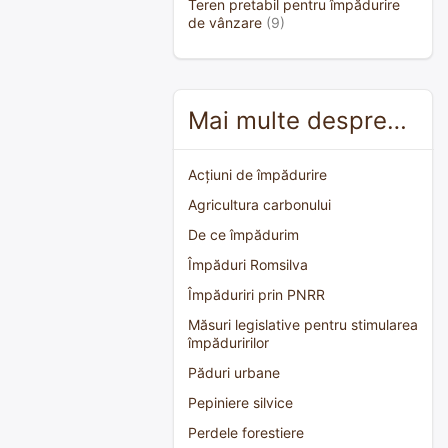
Teren pretabil pentru împădurire
de vânzare
(9)
Mai multe despre…
Acțiuni de împădurire
Agricultura carbonului
De ce împădurim
Împăduri Romsilva
Împăduriri prin PNRR
Măsuri legislative pentru stimularea
împăduririlor
Păduri urbane
Pepiniere silvice
Perdele forestiere