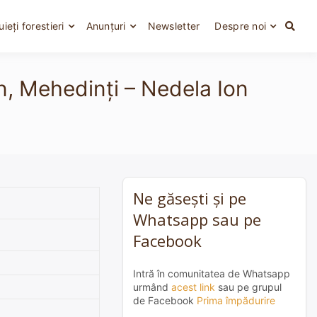
uieți forestieri
Anunțuri
Newsletter
Despre noi
n, Mehedinți – Nedela Ion
Ne găsești și pe
Whatsapp sau pe
Facebook
Intră în comunitatea de Whatsapp
urmând
acest link
sau pe grupul
de Facebook
Prima împădurire