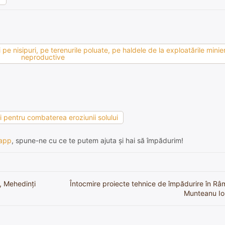
pe nisipuri, pe terenurile poluate, pe haldele de la exploatările minier
neproductive
ii pentru combaterea eroziunii solului
app
, spune-ne cu ce te putem ajuta și hai să împădurim!
, Mehedinți
Întocmire proiecte tehnice de împădurire în Râ
Munteanu Ion,