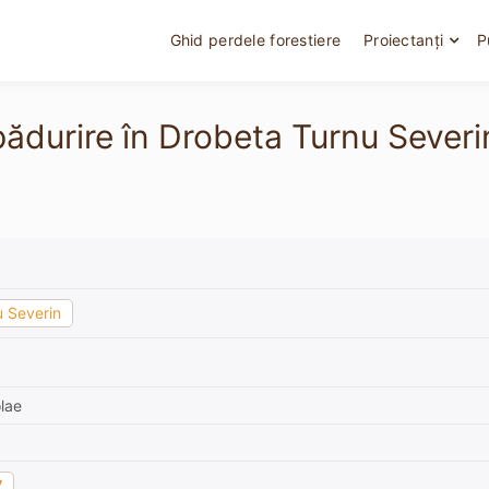
Ghid perdele forestiere
Proiectanți
P
pădurire în Drobeta Turnu Severi
 Severin
lae
7