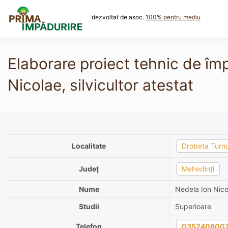
Skip
to
dezvoltat de asoc.
100% pentru mediu
content
Elaborare proiect tehnic de îm
Nicolae, silvicultor atestat
Localitate
Drobeta Turnu
Județ
Mehedinți
Nume
Nedela Ion Nico
Studii
Superioare
Telefon
035240800