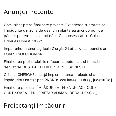
Anunțuri recente
Comunicat presa finalizare proiect: ”Extinderea suprafețelor
împădurite din zona de deal prin plantarea unor corpuri de
pădure pe terenurile aparținând Composesoratului Coloni
Urbariali Florești 1892”
Impadurire terenuri agricole Giurgiu 2 Letca Noua, beneficiar
FORESTSOLUTION SRL
Finalizarea proiectului de refacere a potențialului forestier
derulat de OBȘTEA CHILIILE ZBOINEI SPINEȘTI
Cristina GHERGHE anunță implementarea proiectului de
împădurire finanțat prin PNRR în localitatea Călărași, județul Dolj
Finalizare proiect: ” ÎMPĂDURIRE TERENURI AGRICOLE
CURTIȘOARA – PROPRIETAR ADRIAN IORDĂCHESCU „
Proiectanți împăduriri