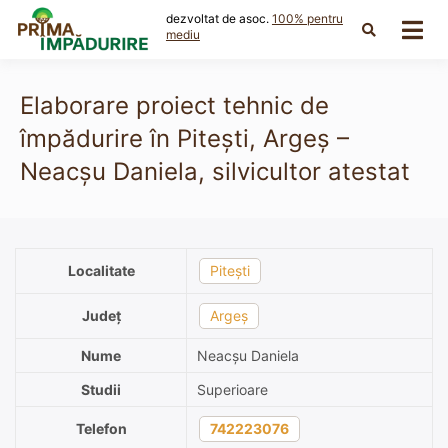
Skip
dezvoltat de asoc.
100% pentru
to
mediu
content
Elaborare proiect tehnic de
împădurire în Pitești, Argeș –
Neacșu Daniela, silvicultor atestat
Localitate
Pitești
Județ
Argeș
Nume
Neacșu Daniela
Studii
Superioare
Telefon
742223076