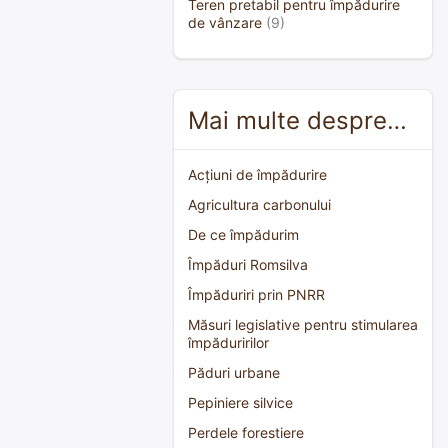
Teren pretabil pentru împădurire
de vânzare
(9)
Mai multe despre…
Acțiuni de împădurire
Agricultura carbonului
De ce împădurim
Împăduri Romsilva
Împăduriri prin PNRR
Măsuri legislative pentru stimularea
împăduririlor
Păduri urbane
Pepiniere silvice
Perdele forestiere