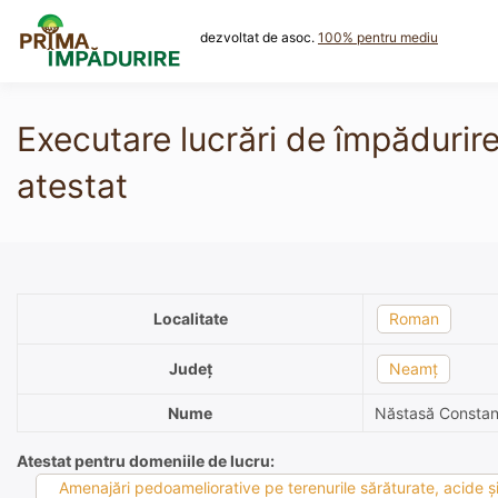
Skip
to
dezvoltat de asoc.
100% pentru mediu
content
Executare lucrări de împădurir
atestat
Localitate
Roman
Județ
Neamț
Nume
Năstasă Constan
Atestat pentru domeniile de lucru:
Amenajări pedoameliorative pe terenurile sărăturate, acide şi 