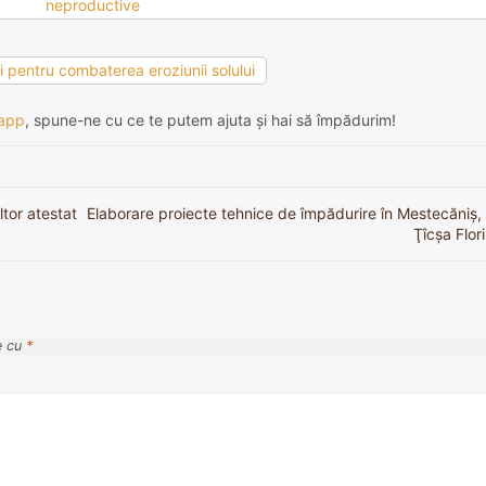
neproductive
ii pentru combaterea eroziunii solului
app
, spune-ne cu ce te putem ajuta și hai să împădurim!
ltor atestat
Elaborare proiecte tehnice de împădurire în Mestecăniș
Ţîcșa Flori
e cu
*