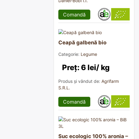
Daniel-Bobi I.I.
Comandă
Ceapă galbenă bio
Categorie:
Legume
Preț: 6 lei/ kg
Produs și vândut de:
Agrifarm
S.R.L.
Comandă
Suc ecologic 100% aronia –