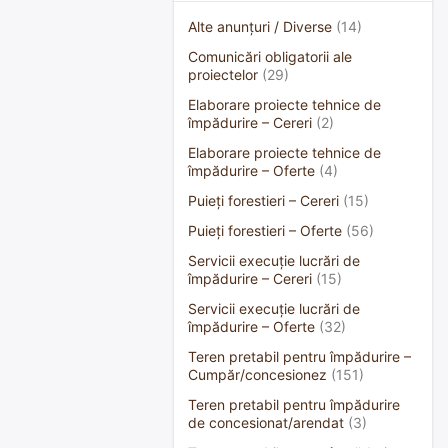
Alte anunțuri / Diverse
(14)
Comunicări obligatorii ale
proiectelor
(29)
Elaborare proiecte tehnice de
împădurire – Cereri
(2)
Elaborare proiecte tehnice de
împădurire – Oferte
(4)
Puieți forestieri – Cereri
(15)
Puieți forestieri – Oferte
(56)
Servicii execuție lucrări de
împădurire – Cereri
(15)
Servicii execuție lucrări de
împădurire – Oferte
(32)
Teren pretabil pentru împădurire –
Cumpăr/concesionez
(151)
Teren pretabil pentru împădurire
de concesionat/arendat
(3)