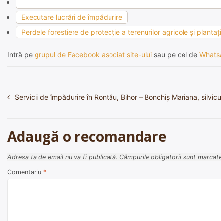
Executare lucrări de împădurire
Perdele forestiere de protecţie a terenurilor agricole şi plantaţ
Intră pe
grupul de Facebook asociat site-ului
sau pe cel de
Whats
Servicii de împădurire în Rontău, Bihor – Bonchiș Mariana, silvicu
Navigare
în
articole
Adaugă o recomandare
Adresa ta de email nu va fi publicată.
Câmpurile obligatorii sunt marcat
Comentariu
*