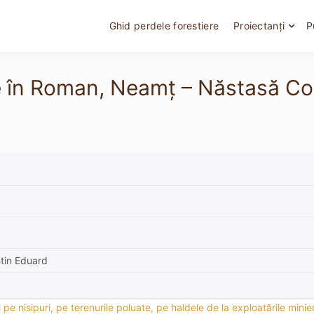
Ghid perdele forestiere
Proiectanți
P
e în Roman, Neamț – Năstasă Con
tin Eduard
pe nisipuri, pe terenurile poluate, pe haldele de la exploatările minier