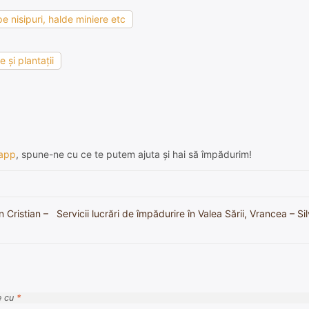
e nisipuri, halde miniere etc
 şi plantaţii
app
, spune-ne cu ce te putem ajuta și hai să împădurim!
n Cristian –
Servicii lucrări de împădurire în Valea Sării, Vrancea – Si
e cu
*