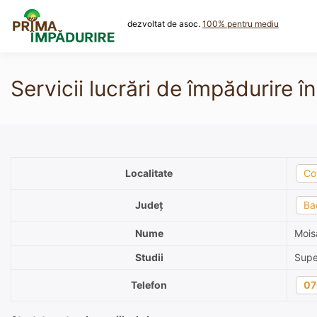
Skip
to
dezvoltat de asoc.
100% pentru mediu
content
Servicii lucrări de împădurire 
Localitate
Co
Județ
Ba
Nume
Mois
Studii
Supe
Telefon
07