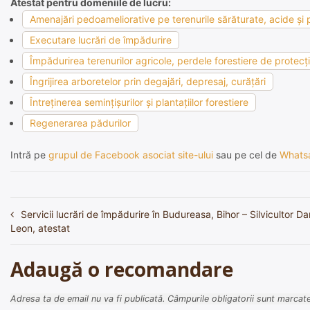
Atestat pentru domeniile de lucru:
Amenajări pedoameliorative pe terenurile sărăturate, acide şi p
Executare lucrări de împădurire
Împădurirea terenurilor agricole, perdele forestiere de protecţie
Îngrijirea arboretelor prin degajări, depresaj, curăţări
Întreţinerea seminţişurilor şi plantaţiilor forestiere
Regenerarea pădurilor
Intră pe
grupul de Facebook asociat site-ului
sau pe cel de
Whats
Servicii lucrări de împădurire în Budureasa, Bihor – Silvicultor Da
Navigare
Leon, atestat
în
articole
Adaugă o recomandare
Adresa ta de email nu va fi publicată.
Câmpurile obligatorii sunt marcat