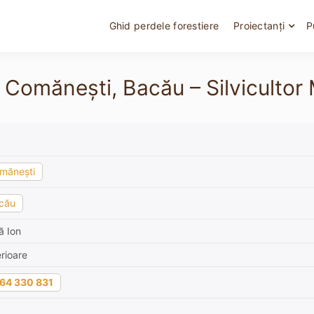
Ghid perdele forestiere
Proiectanți
P
în Comănești, Bacău – Silvicultor
mănești
cău
ă Ion
rioare
64 330 831