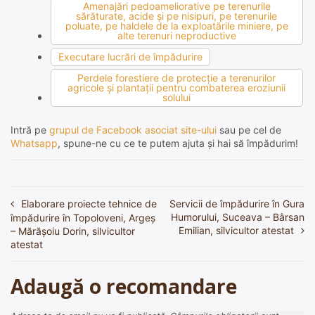
Amenajări pedoameliorative pe terenurile
sărăturate, acide şi pe nisipuri, pe terenurile
poluate, pe haldele de la exploatările miniere, pe
alte terenuri neproductive
Executare lucrări de împădurire
Perdele forestiere de protecţie a terenurilor
agricole şi plantaţii pentru combaterea eroziunii
solului
Intră pe
grupul de Facebook asociat site-ului
sau pe cel de
Whatsapp
, spune-ne cu ce te putem ajuta și hai să împădurim!
Elaborare proiecte tehnice de
Servicii de împădurire în Gura
Navigare
Humorului, Suceava – Bârsan
împădurire în Topoloveni, Argeș
în
Emilian, silvicultor atestat
– Mărășoiu Dorin, silvicultor
atestat
articole
Adaugă o recomandare