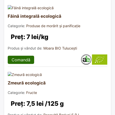
Făină integrală ecologică
Categorie:
Produse de morărit și panificație
Preț: 7 lei/kg
Produs și vândut de:
Moara BIO Tulucești
Comandă
Zmeură ecologică
Categorie:
Fructe
Preț: 7,5 lei /125 g
Produs și vândut de:
Racoviță Berivoi S.R.L.