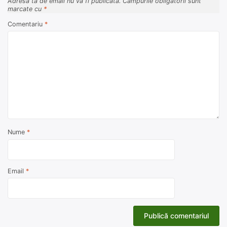
Adresa ta de email nu va fi publicată.
Câmpurile obligatorii sunt
marcate cu
*
Comentariu
*
Nume
*
Email
*