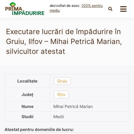
Skip
dezvoltat de asoc.
100% pentru
to
mediu
content
Executare lucrări de împădurire în
Gruiu, Ilfov – Mihai Petrică Marian,
silvicultor atestat
Localitate
Gruiu
Județ
Ilfov
Nume
Mihai Petrică Marian
Studii
Medii
Atestat pentru domeniile de lucru: