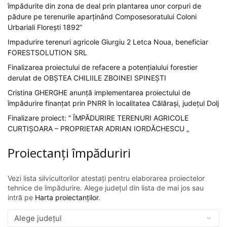
împădurite din zona de deal prin plantarea unor corpuri de
pădure pe terenurile aparținând Composesoratului Coloni
Urbariali Florești 1892”
Impadurire terenuri agricole Giurgiu 2 Letca Noua, beneficiar
FORESTSOLUTION SRL
Finalizarea proiectului de refacere a potențialului forestier
derulat de OBȘTEA CHILIILE ZBOINEI SPINEȘTI
Cristina GHERGHE anunță implementarea proiectului de
împădurire finanțat prin PNRR în localitatea Călărași, județul Dolj
Finalizare proiect: ” ÎMPĂDURIRE TERENURI AGRICOLE
CURTIȘOARA – PROPRIETAR ADRIAN IORDĂCHESCU „
Proiectanți împăduriri
Vezi lista silvicultorilor atestați pentru elaborarea proiectelor
tehnice de împădurire. Alege județul din lista de mai jos sau
intră pe
Harta proiectanților
.