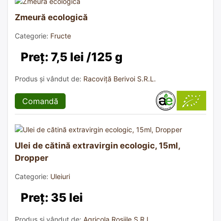
Zmeură ecologică
Categorie:
Fructe
Preț: 7,5 lei /125 g
Produs și vândut de:
Racoviță Berivoi S.R.L.
Comandă
Ulei de cătină extravirgin ecologic, 15ml,
Dropper
Categorie:
Uleiuri
Preț: 35 lei
Produs și vândut de:
Agricola Rosiile S.R.L.