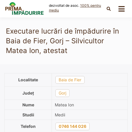
Skip
dezvoltat de asoc.
100% pentru
to
mediu
content
Executare lucrări de împădurire în
Baia de Fier, Gorj – Silvicultor
Matea Ion, atestat
Localitate
Baia de Fier
Județ
Gorj
Nume
Matea Ion
Studii
Medii
Telefon
0746 144 026