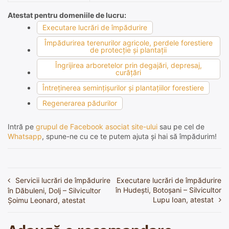
Atestat pentru domeniile de lucru:
Executare lucrări de împădurire
Împădurirea terenurilor agricole, perdele forestiere
de protecţie şi plantaţii
Îngrijirea arboretelor prin degajări, depresaj,
curăţări
Întreţinerea seminţişurilor şi plantaţiilor forestiere
Regenerarea pădurilor
Intră pe
grupul de Facebook asociat site-ului
sau pe cel de
Whatsapp
, spune-ne cu ce te putem ajuta și hai să împădurim!
Servicii lucrări de împădurire
Executare lucrări de împădurire
Navigare
în Hudești, Botoșani – Silvicultor
în Dăbuleni, Dolj – Silvicultor
în
Lupu Ioan, atestat
Şoimu Leonard, atestat
articole