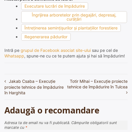
Executare lucrări de împădurire
Îngrijirea arboretelor prin degajări, depresaj,
curăţări
Întreţinerea seminţişurilor şi plantaţiilor forestiere
Regenerarea pădurilor
Intră pe
grupul de Facebook asociat site-ului
sau pe cel de
Whatsapp
, spune-ne cu ce te putem ajuta și hai să împădurim!
Jakab Csaba – Execuție
Totir Mihai – Execuție proiecte
Navigare
tehnice de împădurire în Tulcea
proiecte tehnice de împădurire
în
în Harghita
articole
Adaugă o recomandare
Adresa ta de email nu va fi publicată.
Câmpurile obligatorii sunt
marcate cu
*