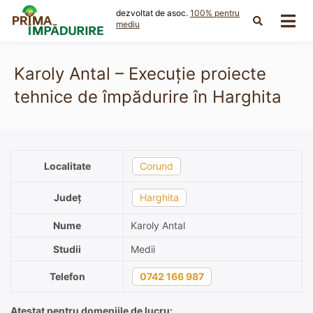
Skip
dezvoltat de asoc.
100% pentru
to
mediu
content
Karoly Antal – Execuție proiecte
tehnice de împădurire în Harghita
Localitate
Corund
Județ
Harghita
Nume
Karoly Antal
Studii
Medii
Telefon
0742 166 987
Atestat pentru domeniile de lucru: