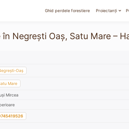
Ghid perdele forestiere
Proiectanți
P
 în Negrești Oaș, Satu Mare – Hau
Negrești-Oaș
Satu Mare
uși Mircea
perioare
0745419526