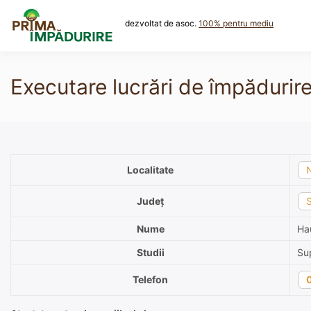
Skip
to
dezvoltat de asoc.
100% pentru mediu
content
Executare lucrări de împădurire
Localitate
Județ
Nume
Ha
Studii
Su
Telefon