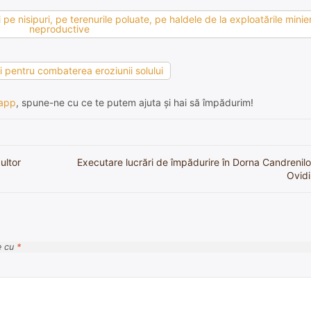
pe nisipuri, pe terenurile poluate, pe haldele de la exploatările minier
neproductive
ii pentru combaterea eroziunii solului
app
, spune-ne cu ce te putem ajuta și hai să împădurim!
ultor
Executare lucrări de împădurire în Dorna Candrenil
Ovidi
e cu
*