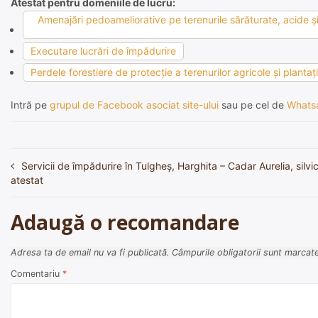
Atestat pentru domeniile de lucru:
Amenajări pedoameliorative pe terenurile sărăturate, acide şi 
Executare lucrări de împădurire
Perdele forestiere de protecţie a terenurilor agricole şi plantaţ
Intră pe
grupul de Facebook asociat site-ului
sau pe cel de
Whats
Servicii de împădurire în Tulgheș, Harghita – Cadar Aurelia, silvic
Navigare
atestat
în
articole
Adaugă o recomandare
Adresa ta de email nu va fi publicată.
Câmpurile obligatorii sunt marcat
Comentariu
*