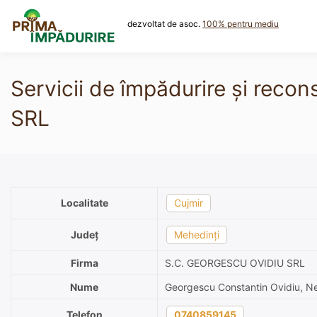
Skip
to
dezvoltat de asoc.
100% pentru mediu
content
Servicii de împădurire și rec
SRL
Localitate
Cujmir
Județ
Mehedinți
Firma
S.C. GEORGESCU OVIDIU SRL
Nume
Georgescu Constantin Ovidiu, Ne
Telefon
0740859145