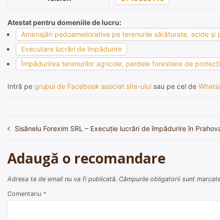
Atestat pentru domeniile de lucru:
Amenajări pedoameliorative pe terenurile sărăturate, acide şi p
Executare lucrări de împădurire
Împădurirea terenurilor agricole, perdele forestiere de protecţie
Intră pe
grupul de Facebook asociat site-ului
sau pe cel de
Whats
Sisănelu Forexim SRL – Execuție lucrări de împădurire în Prahov
Navigare
în
Adaugă o recomandare
articole
Adresa ta de email nu va fi publicată.
Câmpurile obligatorii sunt marcat
Comentariu
*