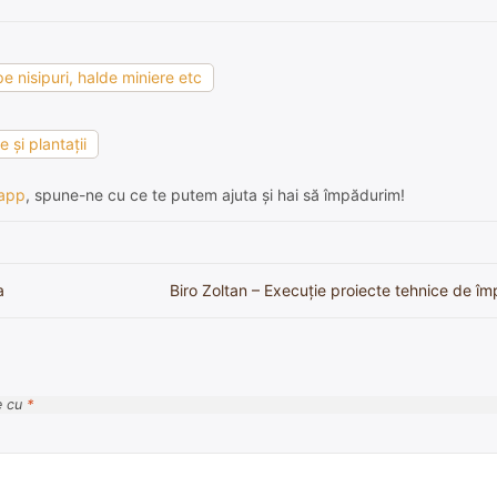
e nisipuri, halde miniere etc
 şi plantaţii
app
, spune-ne cu ce te putem ajuta și hai să împădurim!
a
Biro Zoltan – Execuție proiecte tehnice de îm
e cu
*