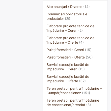
Alte anunțuri / Diverse
(14)
Comunicări obligatorii ale
proiectelor
(29)
Elaborare proiecte tehnice de
împădurire – Cereri
(2)
Elaborare proiecte tehnice de
împădurire – Oferte
(4)
Puieți forestieri – Cereri
(15)
Puieți forestieri – Oferte
(56)
Servicii execuție lucrări de
împădurire – Cereri
(15)
Servicii execuție lucrări de
împădurire – Oferte
(32)
Teren pretabil pentru împădurire –
Cumpăr/concesionez
(151)
Teren pretabil pentru împădurire
de concesionat/arendat
(3)