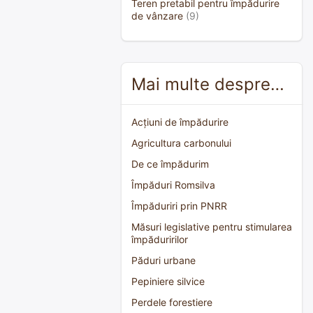
Teren pretabil pentru împădurire
de vânzare
(9)
Mai multe despre…
Acțiuni de împădurire
Agricultura carbonului
De ce împădurim
Împăduri Romsilva
Împăduriri prin PNRR
Măsuri legislative pentru stimularea
împăduririlor
Păduri urbane
Pepiniere silvice
Perdele forestiere