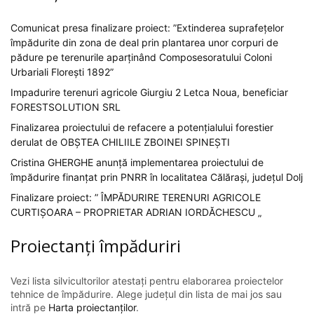
Comunicat presa finalizare proiect: ”Extinderea suprafețelor
împădurite din zona de deal prin plantarea unor corpuri de
pădure pe terenurile aparținând Composesoratului Coloni
Urbariali Florești 1892”
Impadurire terenuri agricole Giurgiu 2 Letca Noua, beneficiar
FORESTSOLUTION SRL
Finalizarea proiectului de refacere a potențialului forestier
derulat de OBȘTEA CHILIILE ZBOINEI SPINEȘTI
Cristina GHERGHE anunță implementarea proiectului de
împădurire finanțat prin PNRR în localitatea Călărași, județul Dolj
Finalizare proiect: ” ÎMPĂDURIRE TERENURI AGRICOLE
CURTIȘOARA – PROPRIETAR ADRIAN IORDĂCHESCU „
Proiectanți împăduriri
Vezi lista silvicultorilor atestați pentru elaborarea proiectelor
tehnice de împădurire. Alege județul din lista de mai jos sau
intră pe
Harta proiectanților
.