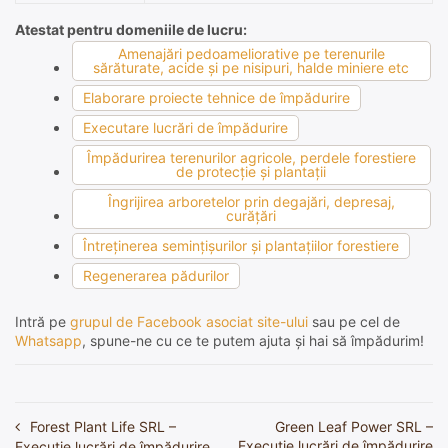
Atestat pentru domeniile de lucru:
Amenajări pedoameliorative pe terenurile
sărăturate, acide şi pe nisipuri, halde miniere etc
Elaborare proiecte tehnice de împădurire
Executare lucrări de împădurire
Împădurirea terenurilor agricole, perdele forestiere
de protecţie şi plantaţii
Îngrijirea arboretelor prin degajări, depresaj,
curăţări
Întreţinerea seminţişurilor şi plantaţiilor forestiere
Regenerarea pădurilor
Intră pe
grupul de Facebook asociat site-ului
sau pe cel de
Whatsapp
, spune-ne cu ce te putem ajuta și hai să împădurim!
Forest Plant Life SRL –
Green Leaf Power SRL –
Navigare
Execuție lucrări de împădurire
Execuție lucrări de împădurire