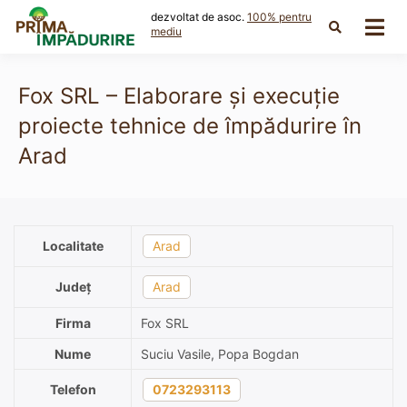
Skip
dezvoltat de asoc.
100% pentru
to
mediu
content
Fox SRL – Elaborare și execuție
proiecte tehnice de împădurire în
Arad
Localitate
Arad
Județ
Arad
Firma
Fox SRL
Nume
Suciu Vasile, Popa Bogdan
Telefon
0723293113