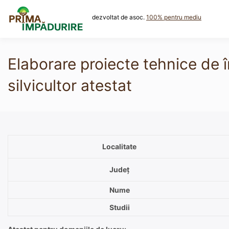
Skip
to
dezvoltat de asoc.
100% pentru mediu
content
Elaborare proiecte tehnice de 
silvicultor atestat
Localitate
Județ
Nume
Studii