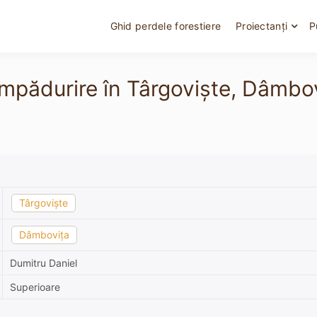
Ghid perdele forestiere
Proiectanți
P
împădurire în Târgoviște, Dâmbov
Târgoviște
Dâmbovița
Dumitru Daniel
Superioare