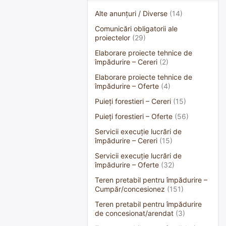
Alte anunțuri / Diverse
(14)
Comunicări obligatorii ale
proiectelor
(29)
Elaborare proiecte tehnice de
împădurire – Cereri
(2)
Elaborare proiecte tehnice de
împădurire – Oferte
(4)
Puieți forestieri – Cereri
(15)
Puieți forestieri – Oferte
(56)
Servicii execuție lucrări de
împădurire – Cereri
(15)
Servicii execuție lucrări de
împădurire – Oferte
(32)
Teren pretabil pentru împădurire –
Cumpăr/concesionez
(151)
Teren pretabil pentru împădurire
de concesionat/arendat
(3)