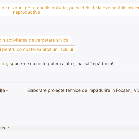
pe nisipuri, pe terenurile poluate, pe haldele de la exploatările minier
neproductive
 din activitatea de cercetare silvică
ii pentru combaterea eroziunii solului
app
, spune-ne cu ce te putem ajuta și hai să împădurim!
ița –
Elaborare proiecte tehnice de împădurire în Focșani, Vr
e cu
*