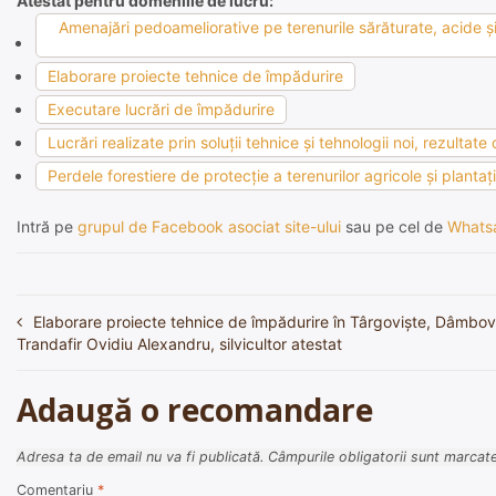
Atestat pentru domeniile de lucru:
Amenajări pedoameliorative pe terenurile sărăturate, acide şi 
Elaborare proiecte tehnice de împădurire
Executare lucrări de împădurire
Lucrări realizate prin soluţii tehnice şi tehnologii noi, rezultate
Perdele forestiere de protecţie a terenurilor agricole şi plantaţ
Intră pe
grupul de Facebook asociat site-ului
sau pe cel de
Whats
Elaborare proiecte tehnice de împădurire în Târgoviște, Dâmbov
Navigare
Trandafir Ovidiu Alexandru, silvicultor atestat
în
articole
Adaugă o recomandare
Adresa ta de email nu va fi publicată.
Câmpurile obligatorii sunt marcat
Comentariu
*