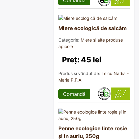
Comandă
Miere ecologică de salcâm
Categorie:
Miere și alte produse
apicole
Preț: 45 lei
Produs și vândut de:
Lelcu Nadia -
Maria P.F.A.
Comandă
Penne ecologice linte roșie
și in auriu, 250g