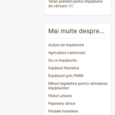
Teren pretabil pentru împădurire
de vânzare
(9)
Mai multe despre…
Acțiuni de împădurire
Agricultura carbonului
De ce împădurim
Împăduri Romsilva
Împăduriri prin PNRR
Măsuri legislative pentru stimularea
împăduririlor
Păduri urbane
Pepiniere silvice
Perdele forestiere