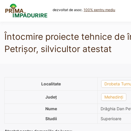
Skip
to
dezvoltat de asoc.
100% pentru mediu
content
Întocmire proiecte tehnice de 
Petrișor, silvicultor atestat
Localitate
Drobeta Turnu
Județ
Mehedinți
Nume
Drăghia Dan Pet
Studii
Superioare