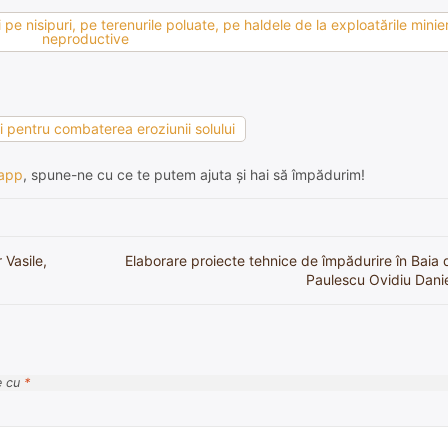
pe nisipuri, pe terenurile poluate, pe haldele de la exploatările minier
neproductive
ii pentru combaterea eroziunii solului
app
, spune-ne cu ce te putem ajuta și hai să împădurim!
 Vasile,
Elaborare proiecte tehnice de împădurire în Baia
Paulescu Ovidiu Daniel
e cu
*