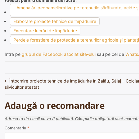
Atestat pentru domeniile de lucru:
Amenajări pedoameliorative pe terenurile sărăturate, acide şi 
Elaborare proiecte tehnice de împădurire
Executare lucrări de împădurire
Perdele forestiere de protecţie a terenurilor agricole şi plantaţ
Intră pe
grupul de Facebook asociat site-ului
sau pe cel de
Whats
Întocmire proiecte tehnice de împădurire în Zalău, Sălaj – Colciar
Navigare
silvicultor atestat
în
articole
Adaugă o recomandare
Adresa ta de email nu va fi publicată.
Câmpurile obligatorii sunt marcat
Comentariu
*