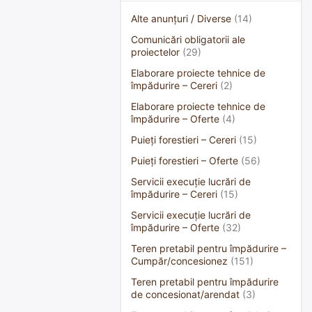
Alte anunțuri / Diverse
(14)
Comunicări obligatorii ale
proiectelor
(29)
Elaborare proiecte tehnice de
împădurire – Cereri
(2)
Elaborare proiecte tehnice de
împădurire – Oferte
(4)
Puieți forestieri – Cereri
(15)
Puieți forestieri – Oferte
(56)
Servicii execuție lucrări de
împădurire – Cereri
(15)
Servicii execuție lucrări de
împădurire – Oferte
(32)
Teren pretabil pentru împădurire –
Cumpăr/concesionez
(151)
Teren pretabil pentru împădurire
de concesionat/arendat
(3)