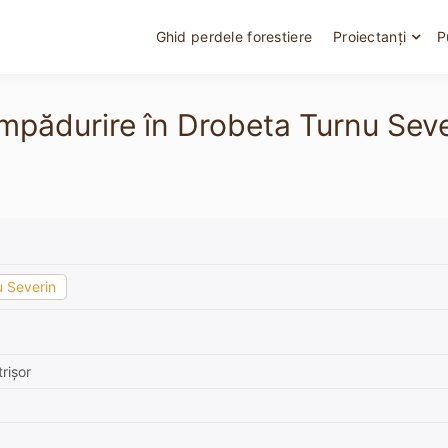
Ghid perdele forestiere
Proiectanți
P
împădurire în Drobeta Turnu Sev
 Severin
rișor