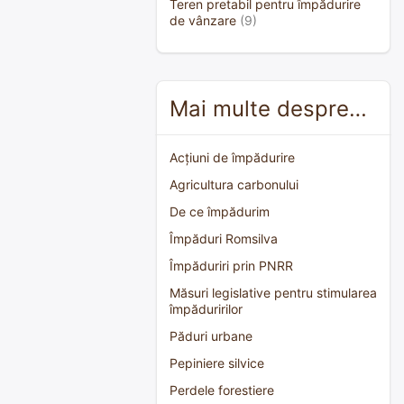
Teren pretabil pentru împădurire
de vânzare
(9)
Mai multe despre…
Acțiuni de împădurire
Agricultura carbonului
De ce împădurim
Împăduri Romsilva
Împăduriri prin PNRR
Măsuri legislative pentru stimularea
împăduririlor
Păduri urbane
Pepiniere silvice
Perdele forestiere