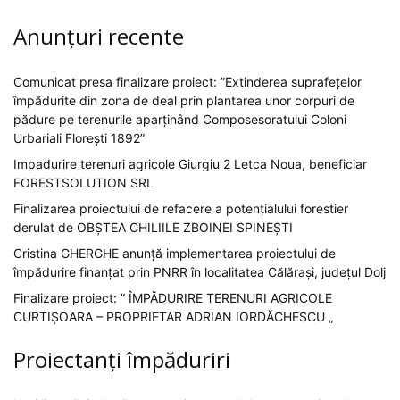
Anunțuri recente
Comunicat presa finalizare proiect: ”Extinderea suprafețelor
împădurite din zona de deal prin plantarea unor corpuri de
pădure pe terenurile aparținând Composesoratului Coloni
Urbariali Florești 1892”
Impadurire terenuri agricole Giurgiu 2 Letca Noua, beneficiar
FORESTSOLUTION SRL
Finalizarea proiectului de refacere a potențialului forestier
derulat de OBȘTEA CHILIILE ZBOINEI SPINEȘTI
Cristina GHERGHE anunță implementarea proiectului de
împădurire finanțat prin PNRR în localitatea Călărași, județul Dolj
Finalizare proiect: ” ÎMPĂDURIRE TERENURI AGRICOLE
CURTIȘOARA – PROPRIETAR ADRIAN IORDĂCHESCU „
Proiectanți împăduriri