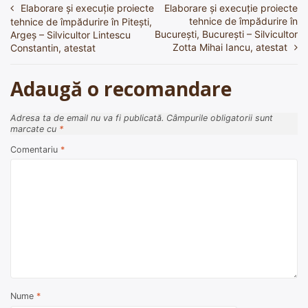
Elaborare și execuție proiecte
Elaborare și execuție proiecte
Navigare
tehnice de împădurire în
tehnice de împădurire în Pitești,
în
Bucureşti, București – Silvicultor
Argeș – Silvicultor Lintescu
Zotta Mihai Iancu, atestat
Constantin, atestat
articole
Adaugă o recomandare
Adresa ta de email nu va fi publicată.
Câmpurile obligatorii sunt
marcate cu
*
Comentariu
*
Nume
*