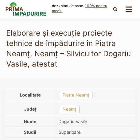
Skip
dezvoltat de asoc.
100% pentru
to
mediu
content
Elaborare și execuție proiecte
tehnice de împădurire în Piatra
Neamţ, Neamț – Silvicultor Dogariu
Vasile, atestat
Localitate
Piatra Neamț
Județ
Neamț
Nume
Dogariu Vasile
Studii
Superioare