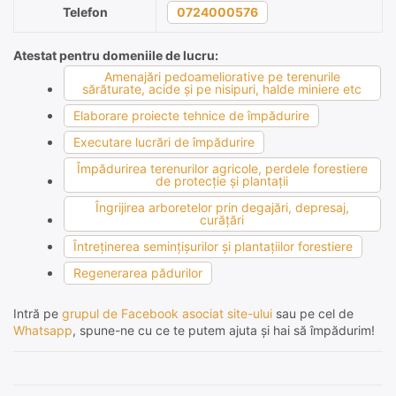
Telefon
0724000576
Atestat pentru domeniile de lucru:
Amenajări pedoameliorative pe terenurile
sărăturate, acide şi pe nisipuri, halde miniere etc
Elaborare proiecte tehnice de împădurire
Executare lucrări de împădurire
Împădurirea terenurilor agricole, perdele forestiere
de protecţie şi plantaţii
Îngrijirea arboretelor prin degajări, depresaj,
curăţări
Întreţinerea seminţişurilor şi plantaţiilor forestiere
Regenerarea pădurilor
Intră pe
grupul de Facebook asociat site-ului
sau pe cel de
Whatsapp
, spune-ne cu ce te putem ajuta și hai să împădurim!