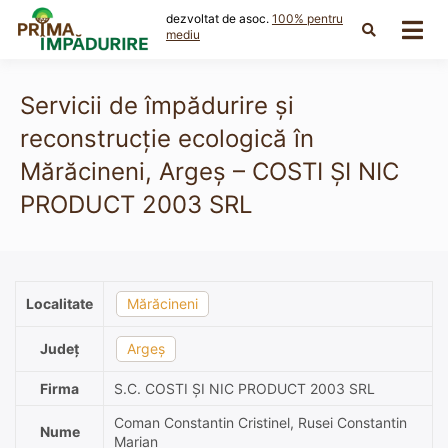
Skip
dezvoltat de asoc.
100% pentru
to
mediu
content
Servicii de împădurire și
reconstrucție ecologică în
Mărăcineni, Argeș – COSTI ȘI NIC
PRODUCT 2003 SRL
Localitate
Mărăcineni
Județ
Argeș
Firma
S.C. COSTI ȘI NIC PRODUCT 2003 SRL
Coman Constantin Cristinel, Rusei Constantin
Nume
Marian