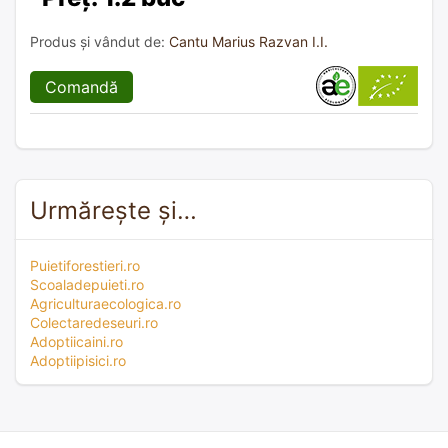
Produs și vândut de:
Cantu Marius Razvan I.I.
Comandă
Urmărește și…
Puietiforestieri.ro
Scoaladepuieti.ro
Agriculturaecologica.ro
Colectaredeseuri.ro
Adoptiicaini.ro
Adoptiipisici.ro