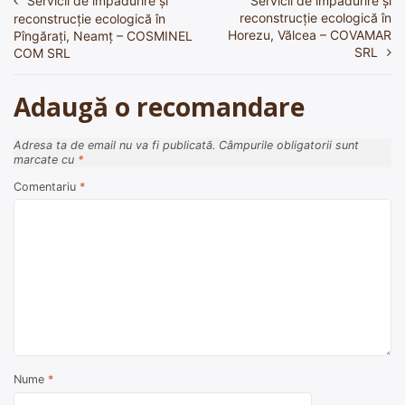
Servicii de împădurire și
Servicii de împădurire și
Navigare
reconstrucție ecologică în
reconstrucție ecologică în
în
Horezu, Vălcea – COVAMAR
Pîngărați, Neamț – COSMINEL
SRL
COM SRL
articole
Adaugă o recomandare
Adresa ta de email nu va fi publicată.
Câmpurile obligatorii sunt
marcate cu
*
Comentariu
*
Nume
*