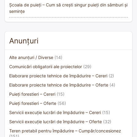
Școala de puieți – Cum să crești singur puieți din sâmburi și
semințe
Anunțuri
Alte anunțuri / Diverse
(14)
Comunicări obligatorii ale proiectelor
(29)
Elaborare proiecte tehnice de împădurire – Cereri
(2)
Elaborare proiecte tehnice de împădurire – Oferte
(4)
Puieți forestieri – Cereri
(15)
Puieți forestieri – Oferte
(56)
Servicii execuție lucrări de împădurire – Cereri
(15)
Servicii execuție lucrări de împădurire – Oferte
(32)
Teren pretabil pentru împădurire – Cumpăr/concesionez
(151)