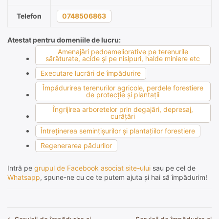
Telefon
0748506863
Atestat pentru domeniile de lucru:
Amenajări pedoameliorative pe terenurile
sărăturate, acide şi pe nisipuri, halde miniere etc
Executare lucrări de împădurire
Împădurirea terenurilor agricole, perdele forestiere
de protecţie şi plantaţii
Îngrijirea arboretelor prin degajări, depresaj,
curăţări
Întreţinerea seminţişurilor şi plantaţiilor forestiere
Regenerarea pădurilor
Intră pe
grupul de Facebook asociat site-ului
sau pe cel de
Whatsapp
, spune-ne cu ce te putem ajuta și hai să împădurim!