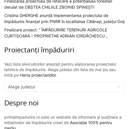
Finalizarea proiectului de refacere a potențialului forestier
derulat de OBȘTEA CHILIILE ZBOINEI SPINEȘTI
Cristina GHERGHE anunță implementarea proiectului de
împădurire finanțat prin PNRR în localitatea Călărași, județul Dolj
Finalizare proiect: ” ÎMPĂDURIRE TERENURI AGRICOLE
CURTIȘOARA – PROPRIETAR ADRIAN IORDĂCHESCU „
Proiectanți împăduriri
Vezi lista silvicultorilor atestați pentru elaborarea proiectelor
tehnice de împădurire. Alege județul din lista de mai jos sau
intră pe
Harta proiectanților
.
Despre noi
primaimpadurire.ro este un website de informare și susținere a
inițiativelor de împădurire creat de
Asociația 100% pentru
mediu
.