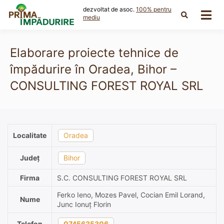
Skip
dezvoltat de asoc.
100% pentru
to
mediu
content
Elaborare proiecte tehnice de
împădurire în Oradea, Bihor –
CONSULTING FOREST ROYAL SRL
Localitate
Oradea
Județ
Bihor
Firma
S.C. CONSULTING FOREST ROYAL SRL
Ferko Ieno, Mozes Pavel, Cocian Emil Lorand,
Nume
Junc Ionuț Florin
Telefon
0745635306