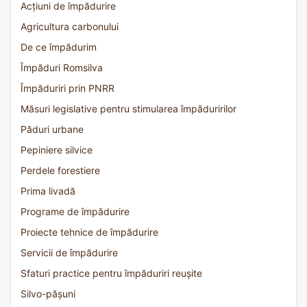
Acțiuni de împădurire
Agricultura carbonului
De ce împădurim
Împăduri Romsilva
Împăduriri prin PNRR
Măsuri legislative pentru stimularea împăduririlor
Păduri urbane
Pepiniere silvice
Perdele forestiere
Prima livadă
Programe de împădurire
Proiecte tehnice de împădurire
Servicii de împădurire
Sfaturi practice pentru împăduriri reușite
Silvo-pășuni