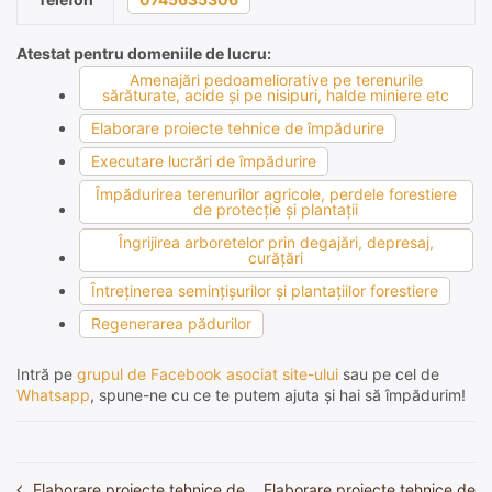
Atestat pentru domeniile de lucru:
Amenajări pedoameliorative pe terenurile
sărăturate, acide şi pe nisipuri, halde miniere etc
Elaborare proiecte tehnice de împădurire
Executare lucrări de împădurire
Împădurirea terenurilor agricole, perdele forestiere
de protecţie şi plantaţii
Îngrijirea arboretelor prin degajări, depresaj,
curăţări
Întreţinerea seminţişurilor şi plantaţiilor forestiere
Regenerarea pădurilor
Intră pe
grupul de Facebook asociat site-ului
sau pe cel de
Whatsapp
, spune-ne cu ce te putem ajuta și hai să împădurim!
Elaborare proiecte tehnice de
Elaborare proiecte tehnice de