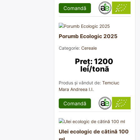
Comandă
Porumb Ecologic 2025
Categorie:
Cereale
Preț: 1200 
lei/tonă
Produs și vândut de:
Temciuc
Mara Andreea I.I.
Comandă
Ulei ecologic de cătină 100
ml