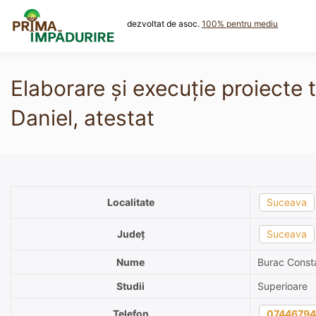
Skip
to
dezvoltat de asoc.
100% pentru mediu
content
Elaborare și execuție proiecte 
Daniel, atestat
Localitate
Suceava
Județ
Suceava
Nume
Burac Consta
Studii
Superioare
Telefon
07446794