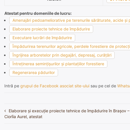
Atestat pentru domeniile de lucru:
Amenajări pedoameliorative pe terenurile sărăturate, acide şi p
Elaborare proiecte tehnice de împădurire
Executare lucrări de împădurire
Împădurirea terenurilor agricole, perdele forestiere de protecţie
Îngrijirea arboretelor prin degajări, depresaj, curăţări
Întreţinerea seminţişurilor şi plantaţiilor forestiere
Regenerarea pădurilor
Intră pe
grupul de Facebook asociat site-ului
sau pe cel de
Whats
Elaborare și execuție proiecte tehnice de împădurire în Braşov – 
Navigare
Ciorîia Aurel, atestat
în