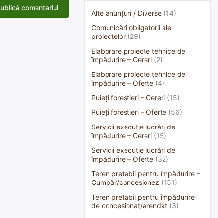
Alte anunțuri / Diverse
(14)
Comunicări obligatorii ale
proiectelor
(29)
Elaborare proiecte tehnice de
împădurire – Cereri
(2)
Elaborare proiecte tehnice de
împădurire – Oferte
(4)
Puieți forestieri – Cereri
(15)
Puieți forestieri – Oferte
(56)
Servicii execuție lucrări de
împădurire – Cereri
(15)
Servicii execuție lucrări de
împădurire – Oferte
(32)
Teren pretabil pentru împădurire –
Cumpăr/concesionez
(151)
Teren pretabil pentru împădurire
de concesionat/arendat
(3)