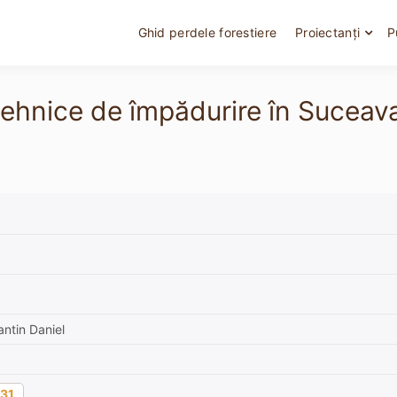
Ghid perdele forestiere
Proiectanți
P
tehnice de împădurire în Suceava
ntin Daniel
31