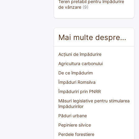
Teren pretabil pentru împădurire
de vânzare
(9)
Mai multe despre…
Acțiuni de împădurire
Agricultura carbonului
De ce împădurim
Împăduri Romsilva
Împăduriri prin PNRR
Măsuri legislative pentru stimularea
împăduririlor
Păduri urbane
Pepiniere silvice
Perdele forestiere