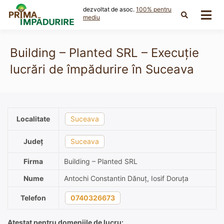
Skip
dezvoltat de asoc.
100% pentru
to
mediu
content
Building – Planted SRL – Execuție
lucrări de împădurire în Suceava
Localitate
Suceava
Județ
Suceava
Firma
Building – Planted SRL
Nume
Antochi Constantin Dănuț, Iosif Doruța
Telefon
0740326673
Atestat pentru domeniile de lucru: