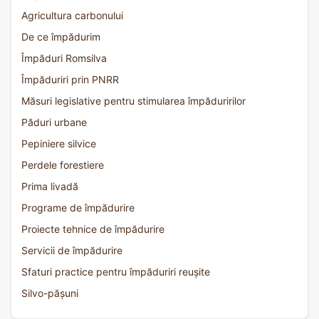
Agricultura carbonului
De ce împădurim
Împăduri Romsilva
Împăduriri prin PNRR
Măsuri legislative pentru stimularea împăduririlor
Păduri urbane
Pepiniere silvice
Perdele forestiere
Prima livadă
Programe de împădurire
Proiecte tehnice de împădurire
Servicii de împădurire
Sfaturi practice pentru împăduriri reușite
Silvo-pășuni