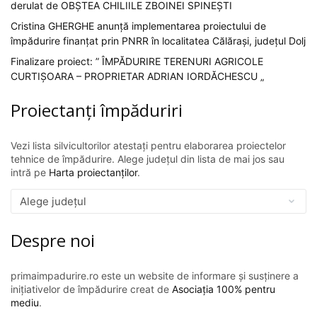
derulat de OBȘTEA CHILIILE ZBOINEI SPINEȘTI
Cristina GHERGHE anunță implementarea proiectului de
împădurire finanțat prin PNRR în localitatea Călărași, județul Dolj
Finalizare proiect: ” ÎMPĂDURIRE TERENURI AGRICOLE
CURTIȘOARA – PROPRIETAR ADRIAN IORDĂCHESCU „
Proiectanți împăduriri
Vezi lista silvicultorilor atestați pentru elaborarea proiectelor
tehnice de împădurire. Alege județul din lista de mai jos sau
intră pe
Harta proiectanților
.
Despre noi
primaimpadurire.ro este un website de informare și susținere a
inițiativelor de împădurire creat de
Asociația 100% pentru
mediu
.