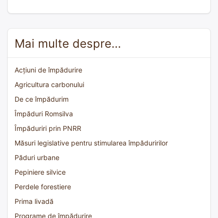
Mai multe despre…
Acțiuni de împădurire
Agricultura carbonului
De ce împădurim
Împăduri Romsilva
Împăduriri prin PNRR
Măsuri legislative pentru stimularea împăduririlor
Păduri urbane
Pepiniere silvice
Perdele forestiere
Prima livadă
Programe de împădurire