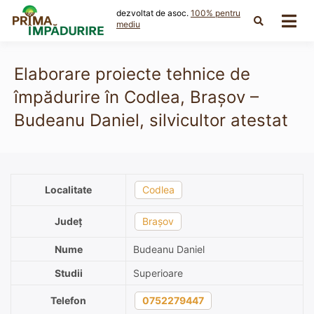
Skip
dezvoltat de asoc.
100% pentru
to
mediu
content
Elaborare proiecte tehnice de
împădurire în Codlea, Brașov –
Budeanu Daniel, silvicultor atestat
Localitate
Codlea
Județ
Brașov
Nume
Budeanu Daniel
Studii
Superioare
Telefon
0752279447