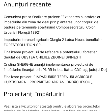
Anunțuri recente
Comunicat presa finalizare proiect: ”Extinderea suprafețelor
împădurite din zona de deal prin plantarea unor corpuri de
pădure pe terenurile aparținând Composesoratului Coloni
Urbariali Florești 1892”
Impadurire terenuri agricole Giurgiu 2 Letca Noua, beneficiar
FORESTSOLUTION SRL
Finalizarea proiectului de refacere a potențialului forestier
derulat de OBȘTEA CHILIILE ZBOINEI SPINEȘTI
Cristina GHERGHE anunță implementarea proiectului de
împădurire finanțat prin PNRR în localitatea Călărași, județul Dolj
Finalizare proiect: ” ÎMPĂDURIRE TERENURI AGRICOLE
CURTIȘOARA – PROPRIETAR ADRIAN IORDĂCHESCU „
Proiectanți împăduriri
Vezi lista silvicultorilor atestați pentru elaborarea proiectelor
tehnice de împădurire. Alege județul din lista de mai jos sau