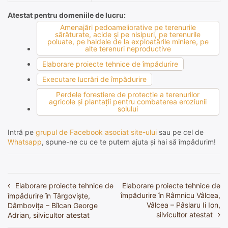
Atestat pentru domeniile de lucru:
Amenajări pedoameliorative pe terenurile
sărăturate, acide şi pe nisipuri, pe terenurile
poluate, pe haldele de la exploatările miniere, pe
alte terenuri neproductive
Elaborare proiecte tehnice de împădurire
Executare lucrări de împădurire
Perdele forestiere de protecţie a terenurilor
agricole şi plantaţii pentru combaterea eroziunii
solului
Intră pe
grupul de Facebook asociat site-ului
sau pe cel de
Whatsapp
, spune-ne cu ce te putem ajuta și hai să împădurim!
Elaborare proiecte tehnice de
Elaborare proiecte tehnice de
Navigare
împădurire în Râmnicu Vâlcea,
împădurire în Târgoviște,
în
Vâlcea – Pâslaru Ii Ion,
Dâmbovița – Bîlcan George
silvicultor atestat
Adrian, silvicultor atestat
articole