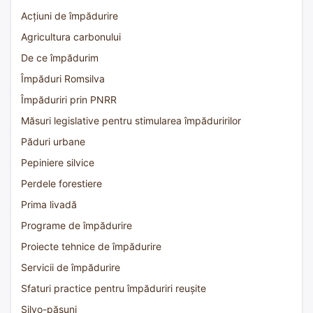
Acțiuni de împădurire
Agricultura carbonului
De ce împădurim
Împăduri Romsilva
Împăduriri prin PNRR
Măsuri legislative pentru stimularea împăduririlor
Păduri urbane
Pepiniere silvice
Perdele forestiere
Prima livadă
Programe de împădurire
Proiecte tehnice de împădurire
Servicii de împădurire
Sfaturi practice pentru împăduriri reușite
Silvo-pășuni