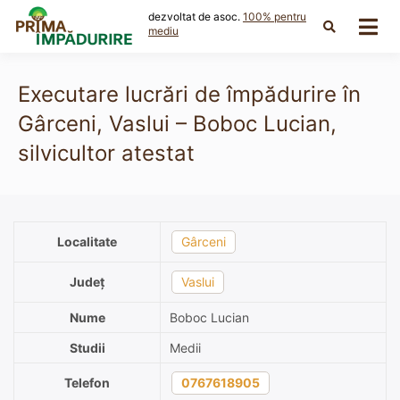
Skip
dezvoltat de asoc.
100% pentru
to
mediu
content
Executare lucrări de împădurire în
Gârceni, Vaslui – Boboc Lucian,
silvicultor atestat
Localitate
Gârceni
Județ
Vaslui
Nume
Boboc Lucian
Studii
Medii
Telefon
0767618905