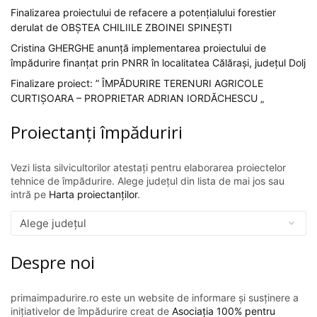
Finalizarea proiectului de refacere a potențialului forestier
derulat de OBȘTEA CHILIILE ZBOINEI SPINEȘTI
Cristina GHERGHE anunță implementarea proiectului de
împădurire finanțat prin PNRR în localitatea Călărași, județul Dolj
Finalizare proiect: ” ÎMPĂDURIRE TERENURI AGRICOLE
CURTIȘOARA – PROPRIETAR ADRIAN IORDĂCHESCU „
Proiectanți împăduriri
Vezi lista silvicultorilor atestați pentru elaborarea proiectelor
tehnice de împădurire. Alege județul din lista de mai jos sau
intră pe
Harta proiectanților
.
Despre noi
primaimpadurire.ro este un website de informare și susținere a
inițiativelor de împădurire creat de
Asociația 100% pentru