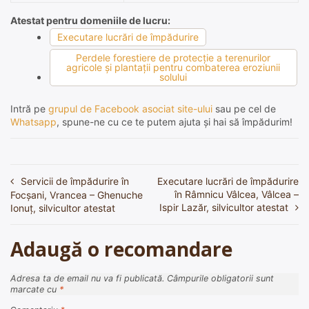
Atestat pentru domeniile de lucru:
Executare lucrări de împădurire
Perdele forestiere de protecţie a terenurilor
agricole şi plantaţii pentru combaterea eroziunii
solului
Intră pe
grupul de Facebook asociat site-ului
sau pe cel de
Whatsapp
, spune-ne cu ce te putem ajuta și hai să împădurim!
Servicii de împădurire în
Executare lucrări de împădurire
Navigare
în Râmnicu Vâlcea, Vâlcea –
Focșani, Vrancea – Ghenuche
în
Ispir Lazăr, silvicultor atestat
Ionuț, silvicultor atestat
articole
Adaugă o recomandare
Adresa ta de email nu va fi publicată.
Câmpurile obligatorii sunt
marcate cu
*