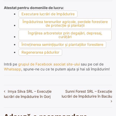
Atestat pentru domeniile de lucru:
Executare lucrări de împădurire
Împădurirea terenurilor agricole, perdele forestiere
de protecţie şi plantaţii
Îngrijirea arboretelor prin degajări, depresaj,
curăţări
Întreţinerea seminţişurilor şi plantaţiilor forestiere
Regenerarea pădurilor
Intră pe
grupul de Facebook asociat site-ului
sau pe cel de
Whatsapp
, spune-ne cu ce te putem ajuta și hai să împădurim!
Irnya Silva SRL – Execuție
Sunni Forest SRL – Execuție
Navigare
lucrări de împădurire în Bacău
lucrări de împădurire în Gorj
în
articole