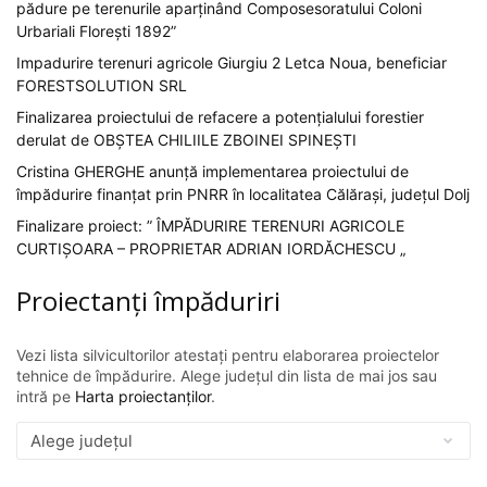
pădure pe terenurile aparținând Composesoratului Coloni
Urbariali Florești 1892”
Impadurire terenuri agricole Giurgiu 2 Letca Noua, beneficiar
FORESTSOLUTION SRL
Finalizarea proiectului de refacere a potențialului forestier
derulat de OBȘTEA CHILIILE ZBOINEI SPINEȘTI
Cristina GHERGHE anunță implementarea proiectului de
împădurire finanțat prin PNRR în localitatea Călărași, județul Dolj
Finalizare proiect: ” ÎMPĂDURIRE TERENURI AGRICOLE
CURTIȘOARA – PROPRIETAR ADRIAN IORDĂCHESCU „
Proiectanți împăduriri
Vezi lista silvicultorilor atestați pentru elaborarea proiectelor
tehnice de împădurire. Alege județul din lista de mai jos sau
intră pe
Harta proiectanților
.