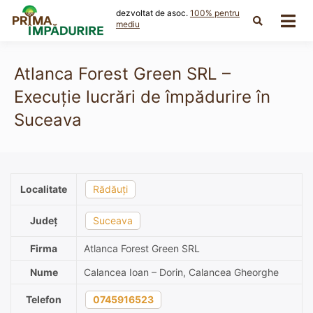
Skip
dezvoltat de asoc.
100% pentru
to
mediu
content
Atlanca Forest Green SRL –
Execuție lucrări de împădurire în
Suceava
Localitate
Rădăuți
Județ
Suceava
Firma
Atlanca Forest Green SRL
Nume
Calancea Ioan – Dorin, Calancea Gheorghe
Telefon
0745916523