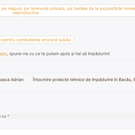
pe nisipuri, pe terenurile poluate, pe haldele de la exploatările minier
neproductive
ii pentru combaterea eroziunii solului
app
, spune-ne cu ce te putem ajuta și hai să împădurim!
rasca Adrian
Întocmire proiecte tehnice de împădurire în Bacău, 
e cu
*