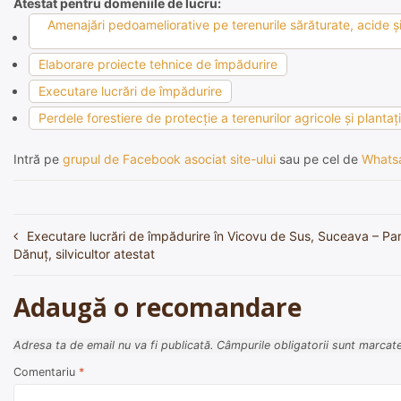
Atestat pentru domeniile de lucru:
Amenajări pedoameliorative pe terenurile sărăturate, acide şi 
Elaborare proiecte tehnice de împădurire
Executare lucrări de împădurire
Perdele forestiere de protecţie a terenurilor agricole şi plantaţ
Intră pe
grupul de Facebook asociat site-ului
sau pe cel de
Whats
Executare lucrări de împădurire în Vicovu de Sus, Suceava – Pa
Navigare
Dănuț, silvicultor atestat
în
articole
Adaugă o recomandare
Adresa ta de email nu va fi publicată.
Câmpurile obligatorii sunt marcat
Comentariu
*