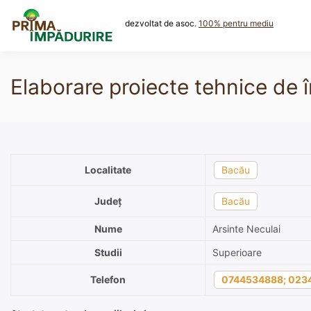
Skip
to
dezvoltat de asoc.
100% pentru mediu
content
Elaborare proiecte tehnice de î
Localitate
Bacău
Județ
Bacău
Nume
Arsinte Neculai
Studii
Superioare
Telefon
0744534888; 023