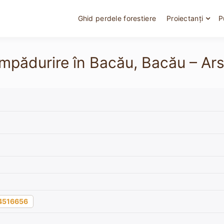
Ghid perdele forestiere
Proiectanți
P
mpădurire în Bacău, Bacău – Arsin
4516656