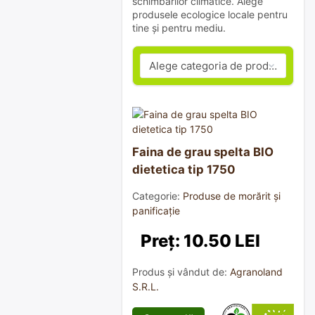
schimbărilor climatice. Alege
produsele ecologice locale pentru
tine și pentru mediu.
Faina de grau spelta BIO
dietetica tip 1750
Categorie:
Produse de morărit și
panificație
Preț: 10.50 LEI
Produs și vândut de:
Agranoland
S.R.L.