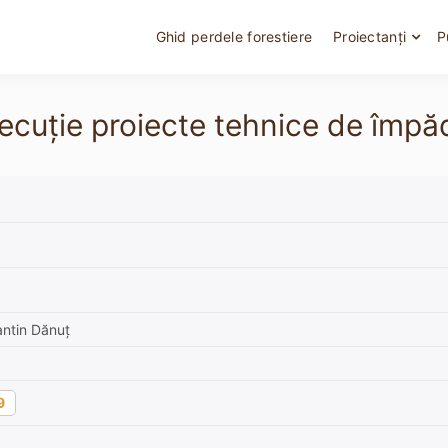
Ghid perdele forestiere
Proiectanți
P
ecuție proiecte tehnice de împă
antin Dănuț
9