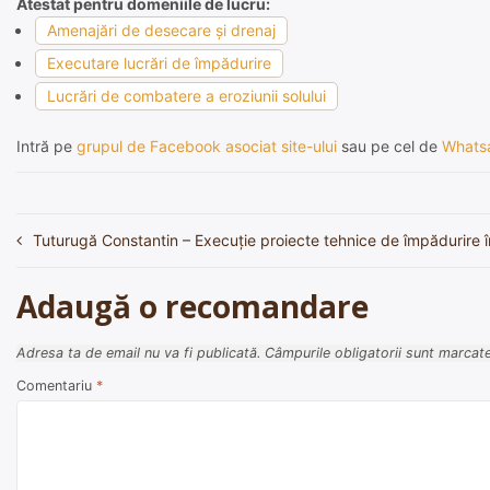
Atestat pentru domeniile de lucru:
Amenajări de desecare şi drenaj
Executare lucrări de împădurire
Lucrări de combatere a eroziunii solului
Intră pe
grupul de Facebook asociat site-ului
sau pe cel de
Whats
Tuturugă Constantin – Execuție proiecte tehnice de împădurire î
Navigare
în
Adaugă o recomandare
articole
Adresa ta de email nu va fi publicată.
Câmpurile obligatorii sunt marcat
Comentariu
*