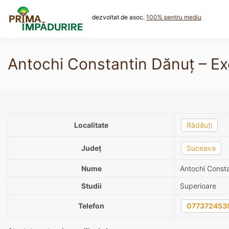
Skip
to
dezvoltat de asoc.
100% pentru mediu
content
Antochi Constantin Dănuț – Ex
Localitate
Rădăuți
Județ
Suceava
Nume
Antochi Const
Studii
Superioare
Telefon
077372453