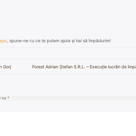
app
, spune-ne cu ce te putem ajuta și hai să împădurim!
n Gorj
Forest Adrian Ștefan S.R.L. – Execuție lucrări de împ
e cu
*