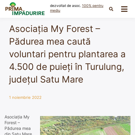
Skip
dezvoltat de asoc.
100% pentru
to
mediu
content
Asociația My Forest –
Pădurea mea caută
voluntari pentru plantarea a
4.500 de puieți în Turulung,
județul Satu Mare
1 noiembrie 2022
Asociația My
Forest –
Pădurea mea
din Satu Mare