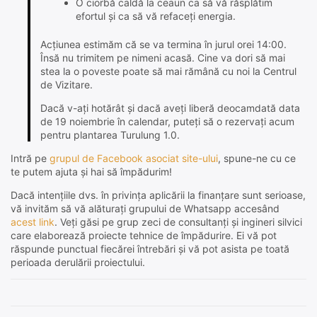
O ciorbă caldă la ceaun ca să vă răsplătim
efortul și ca să vă refaceți energia.
Acțiunea estimăm că se va termina în jurul orei 14:00.
Însă nu trimitem pe nimeni acasă. Cine va dori să mai
stea la o poveste poate să mai rămână cu noi la Centrul
de Vizitare.
Dacă v-ați hotărât și dacă aveți liberă deocamdată data
de 19 noiembrie în calendar, puteți să o rezervați acum
pentru plantarea Turulung 1.0.
Intră pe
grupul de Facebook asociat site-ului
, spune-ne cu ce
te putem ajuta și hai să împădurim!
Dacă intențiile dvs. în privința aplicării la finanțare sunt serioase,
vă invităm să vă alăturați grupului de Whatsapp accesând
acest link
. Veți găsi pe grup zeci de consultanți și ingineri silvici
care elaborează proiecte tehnice de împădurire. Ei vă pot
răspunde punctual fiecărei întrebări și vă pot asista pe toată
perioada derulării proiectului.