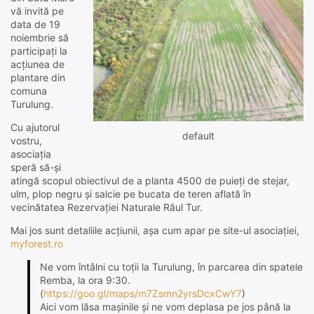
vă invită pe
data de 19
noiembrie să
participați la
acțiunea de
plantare din
comuna
Turulung.
Cu ajutorul
default
vostru,
asociația
speră să-și
atingă scopul obiectivul de a planta 4500 de puieți de stejar,
ulm, plop negru și salcie pe bucata de teren aflată în
vecinătatea Rezervației Naturale Râul Tur.
Mai jos sunt detaliile acțiunii, așa cum apar pe site-ul asociației,
myforest.ro
Ne vom întâlni cu toții la Turulung, în parcarea din spatele
Remba, la ora 9:30.
(
https://goo.gl/maps/m7Zsmn2yrsDcxCwY7
)
Aici vom lăsa mașinile și ne vom deplasa pe jos până la