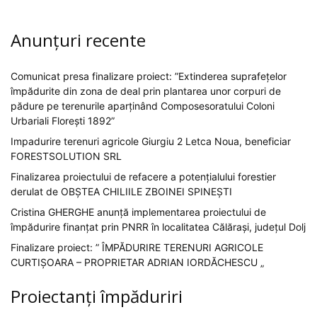
Anunțuri recente
Comunicat presa finalizare proiect: ”Extinderea suprafețelor
împădurite din zona de deal prin plantarea unor corpuri de
pădure pe terenurile aparținând Composesoratului Coloni
Urbariali Florești 1892”
Impadurire terenuri agricole Giurgiu 2 Letca Noua, beneficiar
FORESTSOLUTION SRL
Finalizarea proiectului de refacere a potențialului forestier
derulat de OBȘTEA CHILIILE ZBOINEI SPINEȘTI
Cristina GHERGHE anunță implementarea proiectului de
împădurire finanțat prin PNRR în localitatea Călărași, județul Dolj
Finalizare proiect: ” ÎMPĂDURIRE TERENURI AGRICOLE
CURTIȘOARA – PROPRIETAR ADRIAN IORDĂCHESCU „
Proiectanți împăduriri