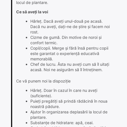
locul de plantare.
Ce să aveți la voi
Hârleț. Dacă aveți unul-două pe acasă.
Dacă nu aveți, dați-ne de știre și facem noi
rost.
Cizme de gumă. Din motive de noroi și
confort termic.
Copil/copii. Merge și fără însă pentru copii
este garantat o experiență educativă
memorabilă.
Chef de lucru. Ăsta nu aveți cum să îl uitați
acasă. Noi ne asigurăm să îl întreținem.
Ce vă punem noi la dispoziție
Hârleț. Doar în cazul în care nu aveți
(suficiente).
Puieți pregătiți să prindă rădăcină în noua
noastră pădure.
Ajutor în organizarea deplasării la locul de
plantare.
Substanțe de hidratare: apă, ceai.