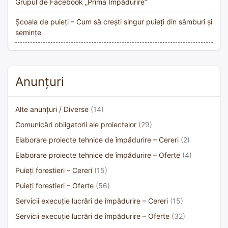
Grupul de Facebook „Prima Împădurire”
Școala de puieți – Cum să crești singur puieți din sâmburi și
semințe
Anunțuri
Alte anunțuri / Diverse
(14)
Comunicări obligatorii ale proiectelor
(29)
Elaborare proiecte tehnice de împădurire – Cereri
(2)
Elaborare proiecte tehnice de împădurire – Oferte
(4)
Puieți forestieri – Cereri
(15)
Puieți forestieri – Oferte
(56)
Servicii execuție lucrări de împădurire – Cereri
(15)
Servicii execuție lucrări de împădurire – Oferte
(32)