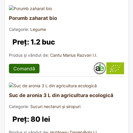
Porumb zaharat bio
Categorie:
Legume
Preț: 1.2 buc
Produs și vândut de:
Cantu Marius Razvan I.I.
Comandă
Suc de aronia 3 L din agricultura ecologică
Categorie:
Sucuri nectaruri și siropuri
Preț: 80 lei
Produs și vândut de:
Huțănașu Daniel-Bobi I.I.