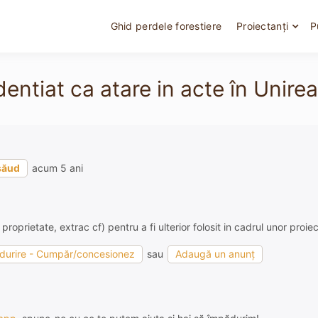
Ghid perdele forestiere
Proiectanți
P
entiat ca atare in acte în Unire
săud
acum 5 ani
 proprietate, extrac cf) pentru a fi ulterior folosit in cadrul unor proi
ădurire - Cumpăr/concesionez
sau
Adaugă un anunț