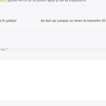
app
, spune-ne cu ce te putem ajuta și hai să împădurim!
 în județul
As dori sa cumpar un teren la maximim 20
e cu
*