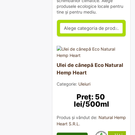
schimbărilor climatice. Alege
produsele ecologice locale pentru
tine și pentru mediu.
Ulei de cânepă Eco Natural
Hemp Heart
Categorie:
Uleiuri
Preț: 50 
lei/500ml
Produs și vândut de:
Natural Hemp
Heart S.R.L.