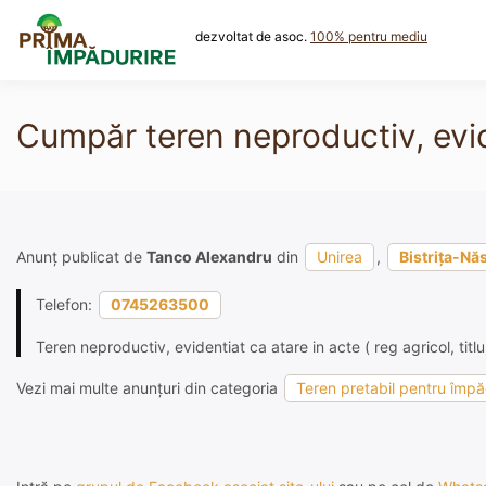
Skip
to
dezvoltat de asoc.
100% pentru mediu
content
Cumpăr teren neproductiv, evid
Anunț publicat de
Tanco Alexandru
din
Unirea
,
Bistrița-Nă
Telefon:
0745263500
Teren neproductiv, evidentiat ca atare in acte ( reg agricol, titlu
Vezi mai multe anunțuri din categoria
Teren pretabil pentru împ