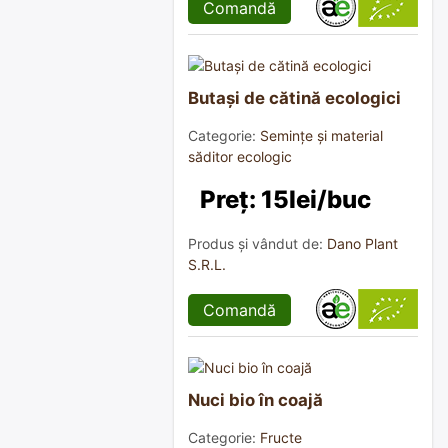
Comandă
Butași de cătină ecologici
Categorie:
Semințe și material
săditor ecologic
Preț: 15lei/buc
Produs și vândut de:
Dano Plant
S.R.L.
Comandă
Nuci bio în coajă
Categorie:
Fructe