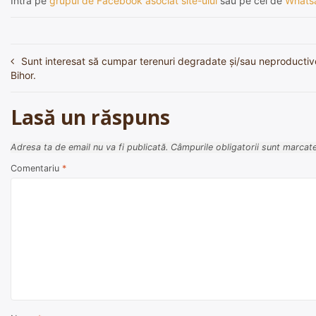
Intră pe
grupul de Facebook asociat site-ului
sau pe cel de
Whats
Sunt interesat să cumpar terenuri degradate și/sau neproductive
Navigare
Bihor.
în
articole
Lasă un răspuns
Adresa ta de email nu va fi publicată.
Câmpurile obligatorii sunt marcat
Comentariu
*