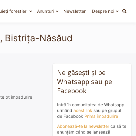
uieți forestieri
Anunțuri
Newsletter
Despre noi
a, Bistrița-Năsăud
Ne găsești și pe
Whatsapp sau pe
Facebook
ecte pt impadurire
Intră în comunitatea de Whatsapp
urmând
acest link
sau pe grupul
de Facebook
Prima împădurire
Abonează-te la newsletter
ca să te
anunțăm când se lansează