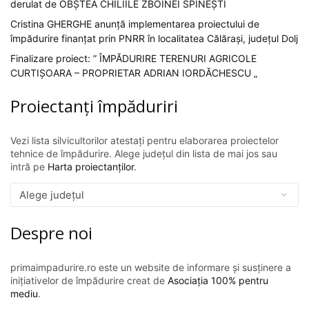
derulat de OBȘTEA CHILIILE ZBOINEI SPINEȘTI
Cristina GHERGHE anunță implementarea proiectului de
împădurire finanțat prin PNRR în localitatea Călărași, județul Dolj
Finalizare proiect: ” ÎMPĂDURIRE TERENURI AGRICOLE
CURTIȘOARA – PROPRIETAR ADRIAN IORDĂCHESCU „
Proiectanți împăduriri
Vezi lista silvicultorilor atestați pentru elaborarea proiectelor
tehnice de împădurire. Alege județul din lista de mai jos sau
intră pe
Harta proiectanților
.
Despre noi
primaimpadurire.ro este un website de informare și susținere a
inițiativelor de împădurire creat de
Asociația 100% pentru
mediu
.