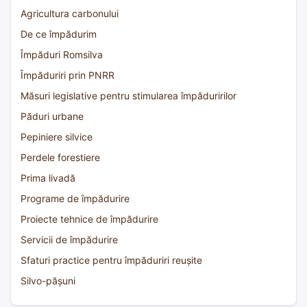
Agricultura carbonului
De ce împădurim
Împăduri Romsilva
Împăduriri prin PNRR
Măsuri legislative pentru stimularea împăduririlor
Păduri urbane
Pepiniere silvice
Perdele forestiere
Prima livadă
Programe de împădurire
Proiecte tehnice de împădurire
Servicii de împădurire
Sfaturi practice pentru împăduriri reușite
Silvo-pășuni