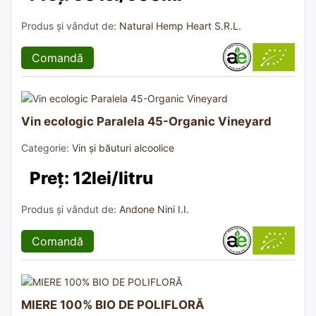
Produs și vândut de:
Natural Hemp Heart S.R.L.
Comandă
Vin ecologic Paralela 45-Organic Vineyard
Categorie:
Vin și băuturi alcoolice
Preț: 12lei/litru
Produs și vândut de:
Andone Nini I.I.
Comandă
MIERE 100% BIO DE POLIFLORĂ