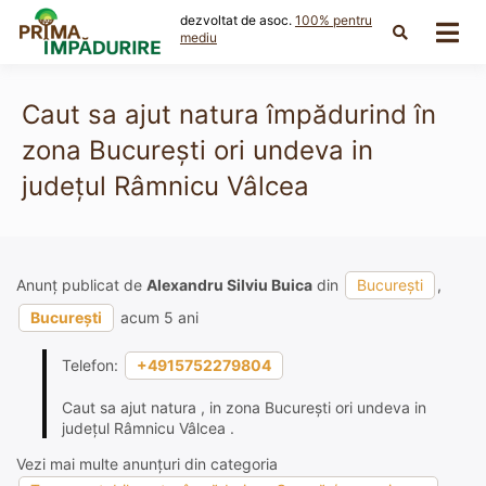
Skip
dezvoltat de asoc.
100% pentru
to
mediu
content
Caut sa ajut natura împădurind în
zona București ori undeva in
județul Râmnicu Vâlcea
Anunț publicat de
Alexandru Silviu Buica
din
București
,
București
acum 5 ani
Telefon:
+4915752279804
Caut sa ajut natura , in zona București ori undeva in
județul Râmnicu Vâlcea .
Vezi mai multe anunțuri din categoria