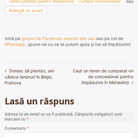
Teren pretabil pentru împădurire - Cumpăr/concesionez
sau
Adaugă un anunț
Intră pe
grupul de Facebook asociat site-ului
sau pe cel de
Whatsapp
, spune-ne cu ce te putem ajuta și hai să împădurim!
Doresc să plantez, am
Caut un teren de cumparat ori
Navigare
de concesionat pentru
câteva terenuri în Blejoi,
în
împădurire în Mehedinți
Prahova
articole
Lasă un răspuns
Adresa ta de email nu va fi publicată.
Câmpurile obligatorii sunt
marcate cu
*
Comentariu
*