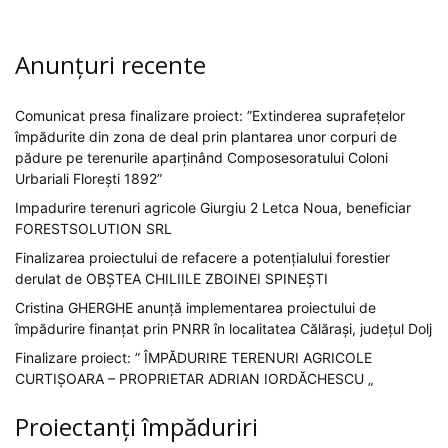
Anunțuri recente
Comunicat presa finalizare proiect: ”Extinderea suprafețelor
împădurite din zona de deal prin plantarea unor corpuri de
pădure pe terenurile aparținând Composesoratului Coloni
Urbariali Florești 1892”
Impadurire terenuri agricole Giurgiu 2 Letca Noua, beneficiar
FORESTSOLUTION SRL
Finalizarea proiectului de refacere a potențialului forestier
derulat de OBȘTEA CHILIILE ZBOINEI SPINEȘTI
Cristina GHERGHE anunță implementarea proiectului de
împădurire finanțat prin PNRR în localitatea Călărași, județul Dolj
Finalizare proiect: ” ÎMPĂDURIRE TERENURI AGRICOLE
CURTIȘOARA – PROPRIETAR ADRIAN IORDĂCHESCU „
Proiectanți împăduriri