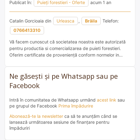
Publicat în:
Puieți forestieri - Oferte
acum 1 an
Catalin Gorcioaia din
Urleasca
,
Brăila
Telefon:
0766413310
Vă facem cunoscut că societatea noastra este autorizată
pentru productia si comercializarea de puieti forestieri.
Oferim certificate de proveniență conform normelor in
vigoare! Salcăm-2.000.000-0,50 lei Stejar pedunculat-
400.000-1,5 lei Cer-1.500.000-1 leu Mojdrean-50.000-
Ne găsești și pe Whatsapp sau pe
0,70lei Frasin excelsior(comun)-200.000-0,80lei Ulm
turkestan-2.000.000-0,70lei Salcioara-300.000-0,70lei
Facebook
Lemn câinesc-350.000-0,70lei Glădită-450.000-0,70lei
Pretul puietilor nu contine TVA și nici transport. Pentru
Intră în comunitatea de Whatsapp urmând
acest link
sau
relații și încheierea unor contracte : 0766413310 […]
pe grupul de Facebook
Prima împădurire
Abonează-te la newsletter
ca să te anunțăm când se
lansează următoarea sesiune de finanțare pentru
împăduriri