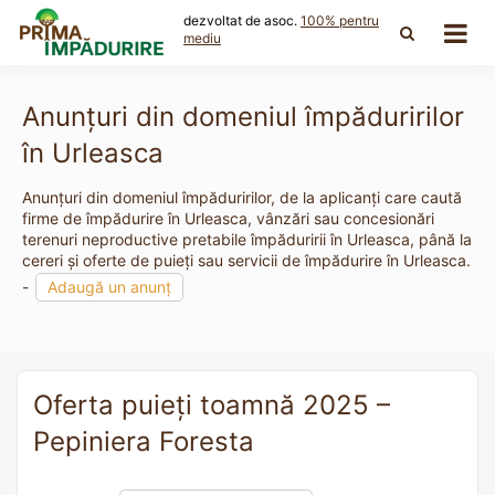
Skip
dezvoltat de asoc.
100% pentru
to
mediu
content
Anunțuri din domeniul împăduririlor
în Urleasca
Anunțuri din domeniul împăduririlor, de la aplicanți care caută
firme de împădurire în Urleasca, vânzări sau concesionări
terenuri neproductive pretabile împăduririi în Urleasca, până la
cereri și oferte de puieți sau servicii de împădurire în Urleasca.
-
Adaugă un anunț
Oferta puieți toamnă 2025 –
Pepiniera Foresta