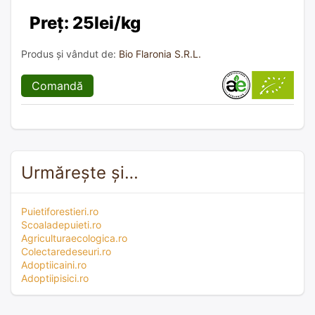
Preț: 25lei/kg
Produs și vândut de:
Bio Flaronia S.R.L.
Comandă
Urmărește și…
Puietiforestieri.ro
Scoaladepuieti.ro
Agriculturaecologica.ro
Colectaredeseuri.ro
Adoptiicaini.ro
Adoptiipisici.ro