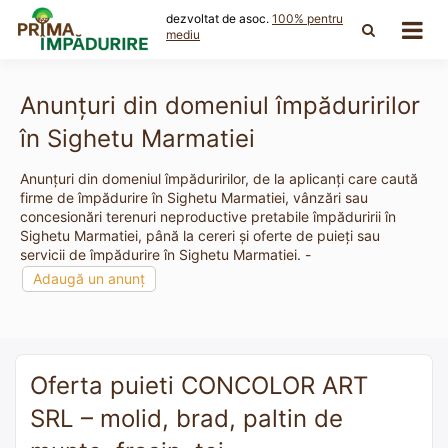
Skip
dezvoltat de asoc.
100% pentru
to
mediu
content
Anunțuri din domeniul împăduririlor
în Sighetu Marmatiei
Anunțuri din domeniul împăduririlor, de la aplicanți care caută
firme de împădurire în Sighetu Marmatiei, vânzări sau
concesionări terenuri neproductive pretabile împăduririi în
Sighetu Marmatiei, până la cereri și oferte de puieți sau
servicii de împădurire în Sighetu Marmatiei. -
Adaugă un anunț
Oferta puieti CONCOLOR ART
SRL – molid, brad, paltin de