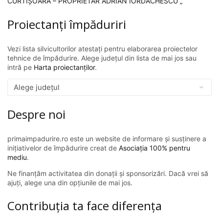
CURTIȘOARA – PROPRIETAR ADRIAN IORDĂCHESCU „
Proiectanți împăduriri
Vezi lista silvicultorilor atestați pentru elaborarea proiectelor
tehnice de împădurire. Alege județul din lista de mai jos sau
intră pe
Harta proiectanților
.
Despre noi
primaimpadurire.ro este un website de informare și susținere a
inițiativelor de împădurire creat de
Asociația 100% pentru
mediu
.
Ne finanțăm activitatea din donații și sponsorizări. Dacă vrei să
ajuți, alege una din opțiunile de mai jos.
Contribuția ta face diferența