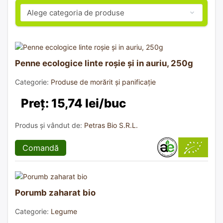
Penne ecologice linte roșie și in auriu, 250g
Categorie:
Produse de morărit și panificație
Preț: 15,74 lei/buc
Produs și vândut de:
Petras Bio S.R.L.
Comandă
Porumb zaharat bio
Categorie:
Legume