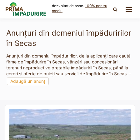
Skip
dezvoltat de asoc.
100% pentru
to
mediu
content
Anunțuri din domeniul împăduririlor
în Secas
Anunțuri din domeniul împăduririlor, de la aplicanți care caută
firme de împădurire în Secas, vânzări sau concesionări
terenuri neproductive pretabile împăduririi în Secas, până la
cereri și oferte de puieți sau servicii de împădurire în Secas. -
Adaugă un anunț