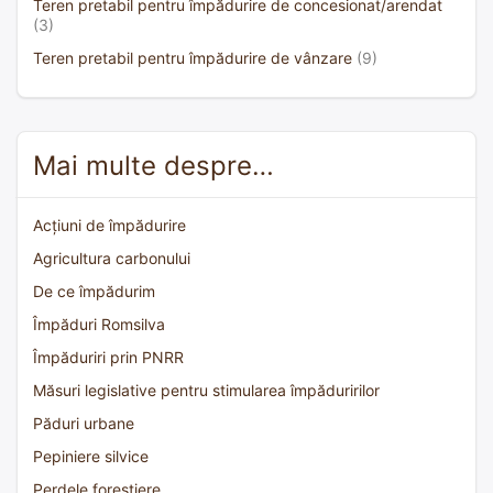
Teren pretabil pentru împădurire de concesionat/arendat
(3)
Teren pretabil pentru împădurire de vânzare
(9)
Mai multe despre…
Acțiuni de împădurire
Agricultura carbonului
De ce împădurim
Împăduri Romsilva
Împăduriri prin PNRR
Măsuri legislative pentru stimularea împăduririlor
Păduri urbane
Pepiniere silvice
Perdele forestiere