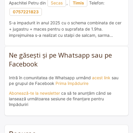
Apachitei Petru din
Secas
,
Timis
Telefon:
0757221823
S-a impadurit in anul 2025 cu o schema combinata de cer
+ jugastru + maces pentru o suprafata de 1.9ha.
imprejmuirea s-a realizat cu stalpi de salcam, sarma
inghimpata in 5 randuri si doua diagonale.
Ne găsești și pe Whatsapp sau pe
Facebook
Intră în comunitatea de Whatsapp urmând
acest link
sau
pe grupul de Facebook
Prima împădurire
Abonează-te la newsletter
ca să te anunțăm când se
lansează următoarea sesiune de finanțare pentru
împăduriri