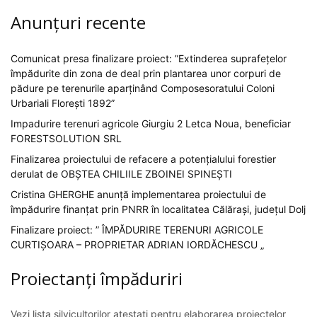
Anunțuri recente
Comunicat presa finalizare proiect: ”Extinderea suprafețelor
împădurite din zona de deal prin plantarea unor corpuri de
pădure pe terenurile aparținând Composesoratului Coloni
Urbariali Florești 1892”
Impadurire terenuri agricole Giurgiu 2 Letca Noua, beneficiar
FORESTSOLUTION SRL
Finalizarea proiectului de refacere a potențialului forestier
derulat de OBȘTEA CHILIILE ZBOINEI SPINEȘTI
Cristina GHERGHE anunță implementarea proiectului de
împădurire finanțat prin PNRR în localitatea Călărași, județul Dolj
Finalizare proiect: ” ÎMPĂDURIRE TERENURI AGRICOLE
CURTIȘOARA – PROPRIETAR ADRIAN IORDĂCHESCU „
Proiectanți împăduriri
Vezi lista silvicultorilor atestați pentru elaborarea proiectelor