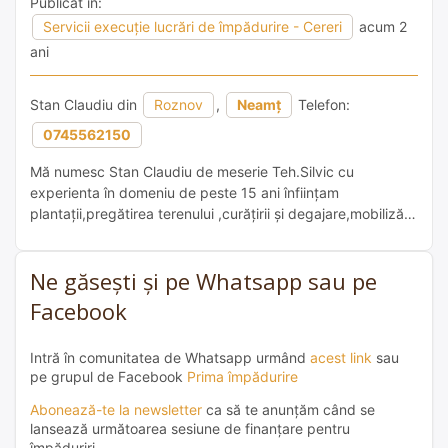
Publicat în:
Servicii execuție lucrări de împădurire - Cereri
acum 2
ani
Stan Claudiu din
Roznov
,
Neamț
Telefon:
0745562150
Mă numesc Stan Claudiu de meserie Teh.Silvic cu
experienta în domeniu de peste 15 ani înființam
plantații,pregătirea terenului ,curățirii și degajare,mobilizării
etc….dețin 15 persoane gata de munca !!!! 0745562150
Ne găsești și pe Whatsapp sau pe
Facebook
Intră în comunitatea de Whatsapp urmând
acest link
sau
pe grupul de Facebook
Prima împădurire
Abonează-te la newsletter
ca să te anunțăm când se
lansează următoarea sesiune de finanțare pentru
împăduriri