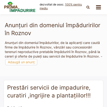
Skip
dezvoltat de asoc.
100% pentru
to
mediu
content
Anunțuri din domeniul împăduririlor
în Roznov
Anunțuri din domeniul împăduririlor, de la aplicanți care caută
firme de împădurire în Roznov, vânzări sau concesionări
terenuri neproductive pretabile împăduririi în Roznov, până la
cereri și oferte de puieți sau servicii de împădurire în Roznov. -
Adaugă un anunț
Prestări servicii de impadurire,
curatiri ,ingrijire a plantațiilor!!!